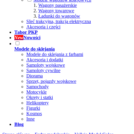
Wagony pasażerskie
Wagony towarowe
Ładunki do wagonów
SIeć trakcyjna, trakcja elektryczna
Akcesoria i części
Tabor PKP
New
Nowości
Modele do sklejania
Modele do sklejania z farbami
Akcesoria i dodatki
Samoloty wojskowe
Samoloty cywilne
Diorama
Sprzęt, pojazdy wojskowe
Samochody
Motocykle
Okręty i statki
Helikoptery
Figurki
Kosmos
Inne
Blog