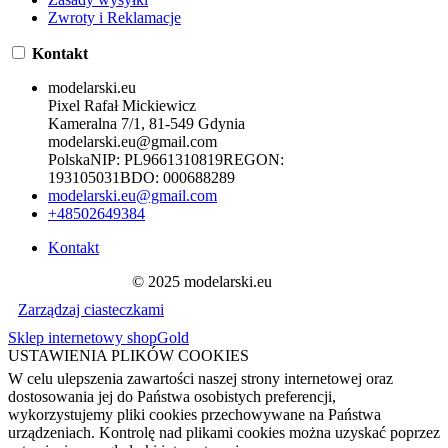
Zwroty i Reklamacje
Kontakt
modelarski.eu
Pixel Rafał Mickiewicz
Kameralna 7/1, 81-549 Gdynia
modelarski.eu@gmail.com
Polska
NIP:
PL9661310819
REGON:
193105031
BDO:
000688289
modelarski.eu@gmail.com
+48502649384
Kontakt
© 2025 modelarski.eu
Zarządzaj ciasteczkami
Sklep internetowy shopGold
USTAWIENIA PLIKÓW COOKIES
W celu ulepszenia zawartości naszej strony internetowej oraz
dostosowania jej do Państwa osobistych preferencji,
wykorzystujemy pliki cookies przechowywane na Państwa
urządzeniach. Kontrolę nad plikami cookies można uzyskać poprzez