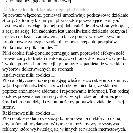
ustawienia przeglądarki internetowej.
Niezbędne do działania sklepu pliki cookie
Są zawsze włączone, ponieważ umożliwiają podstawowe działanie
strony. Są to między innymi pliki cookie pozwalające pamiętać
użytkownika w ciągu jednej sesji lub, zależnie od wybranych opcji,
z sesji na sesję. Ich zadaniem jest umożliwienie działania koszyka i
procesu realizacji zamówienia, a także pomoc w rozwiązywaniu
problemów z zabezpieczeniami i w przestrzeganiu przepisów.
Funkcjonalne pliki cookies
Pliki cookie funkcjonalne pomagają nam poprawiać efektywność
prowadzonych działań marketingowych oraz dostosowywać je do
Twoich potrzeb i preferencji np. poprzez zapamiętanie wszelkich
wyborów dokonywanych na stronach.
Analityczne pliki cookies
Pliki analityczne cookie pomagają właścicielowi sklepu zrozumieć,
w jaki sposób odwiedzający wchodzi w interakcję ze sklepem,
poprzez anonimowe zbieranie i raportowanie informacji. Ten rodzaj
cookies pozwala nam mierzyć ilość wizyt i zbierać informacje o
źródłach ruchu, dzięki czemu możemy poprawić działanie naszej
strony.
Reklamowe pliki cookies
Pliki cookie reklamowe służą do promowania niektórych usług,
artykułów lub wydarzeń. W tym celu możemy wykorzystywać
reklamy, które wyświetlają się w innych serwisach internetowych.