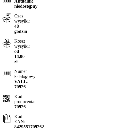
Aktualnie
niedostępny
Czas
wysyłki:
48
godzin
Koszt
wysyłki:
od
14,00
zł
Numer
katalogowy:
VALL-
70926
Kod
producenta:
70926
Kod
EAN:
8429551709262