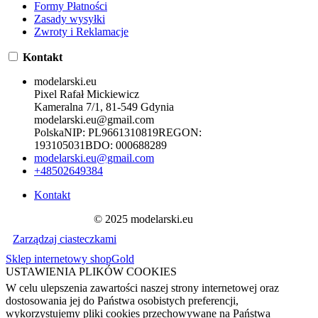
Formy Płatności
Zasady wysyłki
Zwroty i Reklamacje
Kontakt
modelarski.eu
Pixel Rafał Mickiewicz
Kameralna 7/1, 81-549 Gdynia
modelarski.eu@gmail.com
Polska
NIP:
PL9661310819
REGON:
193105031
BDO:
000688289
modelarski.eu@gmail.com
+48502649384
Kontakt
© 2025 modelarski.eu
Zarządzaj ciasteczkami
Sklep internetowy shopGold
USTAWIENIA PLIKÓW COOKIES
W celu ulepszenia zawartości naszej strony internetowej oraz
dostosowania jej do Państwa osobistych preferencji,
wykorzystujemy pliki cookies przechowywane na Państwa