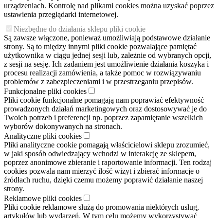
urządzeniach. Kontrolę nad plikami cookies można uzyskać poprzez
ustawienia przeglądarki internetowej.
Niezbędne do działania sklepu pliki cookie
Są zawsze włączone, ponieważ umożliwiają podstawowe działanie
strony. Są to między innymi pliki cookie pozwalające pamiętać
użytkownika w ciągu jednej sesji lub, zależnie od wybranych opcji,
z sesji na sesję. Ich zadaniem jest umożliwienie działania koszyka i
procesu realizacji zamówienia, a także pomoc w rozwiązywaniu
problemów z zabezpieczeniami i w przestrzeganiu przepisów.
Funkcjonalne pliki cookies
Pliki cookie funkcjonalne pomagają nam poprawiać efektywność
prowadzonych działań marketingowych oraz dostosowywać je do
Twoich potrzeb i preferencji np. poprzez zapamiętanie wszelkich
wyborów dokonywanych na stronach.
Analityczne pliki cookies
Pliki analityczne cookie pomagają właścicielowi sklepu zrozumieć,
w jaki sposób odwiedzający wchodzi w interakcję ze sklepem,
poprzez anonimowe zbieranie i raportowanie informacji. Ten rodzaj
cookies pozwala nam mierzyć ilość wizyt i zbierać informacje o
źródłach ruchu, dzięki czemu możemy poprawić działanie naszej
strony.
Reklamowe pliki cookies
Pliki cookie reklamowe służą do promowania niektórych usług,
artykułów lub wydarzeń. W tym celu możemy wykorzystywać