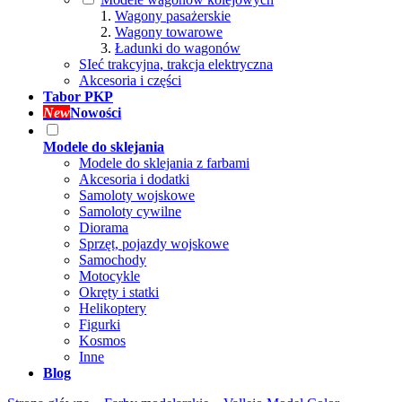
Wagony pasażerskie
Wagony towarowe
Ładunki do wagonów
SIeć trakcyjna, trakcja elektryczna
Akcesoria i części
Tabor PKP
New
Nowości
Modele do sklejania
Modele do sklejania z farbami
Akcesoria i dodatki
Samoloty wojskowe
Samoloty cywilne
Diorama
Sprzęt, pojazdy wojskowe
Samochody
Motocykle
Okręty i statki
Helikoptery
Figurki
Kosmos
Inne
Blog