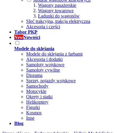
Wagony pasażerskie
Wagony towarowe
Ładunki do wagonów
SIeć trakcyjna, trakcja elektryczna
Akcesoria i części
Tabor PKP
New
Nowości
Modele do sklejania
Modele do sklejania z farbami
Akcesoria i dodatki
Samoloty wojskowe
Samoloty cywilne
Diorama
Sprzęt, pojazdy wojskowe
Samochody
Motocykle
Okręty i statki
Helikoptery
Figurki
Kosmos
Inne
Blog