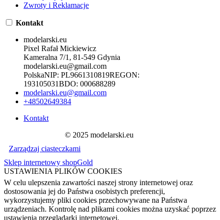
Zwroty i Reklamacje
Kontakt
modelarski.eu
Pixel Rafał Mickiewicz
Kameralna 7/1, 81-549 Gdynia
modelarski.eu@gmail.com
Polska
NIP:
PL9661310819
REGON:
193105031
BDO:
000688289
modelarski.eu@gmail.com
+48502649384
Kontakt
© 2025 modelarski.eu
Zarządzaj ciasteczkami
Sklep internetowy shopGold
USTAWIENIA PLIKÓW COOKIES
W celu ulepszenia zawartości naszej strony internetowej oraz
dostosowania jej do Państwa osobistych preferencji,
wykorzystujemy pliki cookies przechowywane na Państwa
urządzeniach. Kontrolę nad plikami cookies można uzyskać poprzez
ustawienia przeglądarki internetowej.