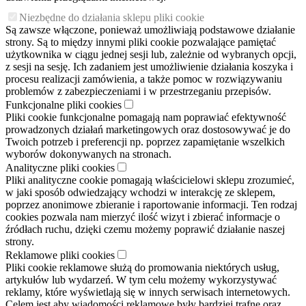
Niezbędne do działania sklepu pliki cookie
Są zawsze włączone, ponieważ umożliwiają podstawowe działanie
strony. Są to między innymi pliki cookie pozwalające pamiętać
użytkownika w ciągu jednej sesji lub, zależnie od wybranych opcji,
z sesji na sesję. Ich zadaniem jest umożliwienie działania koszyka i
procesu realizacji zamówienia, a także pomoc w rozwiązywaniu
problemów z zabezpieczeniami i w przestrzeganiu przepisów.
Funkcjonalne pliki cookies
Pliki cookie funkcjonalne pomagają nam poprawiać efektywność
prowadzonych działań marketingowych oraz dostosowywać je do
Twoich potrzeb i preferencji np. poprzez zapamiętanie wszelkich
wyborów dokonywanych na stronach.
Analityczne pliki cookies
Pliki analityczne cookie pomagają właścicielowi sklepu zrozumieć,
w jaki sposób odwiedzający wchodzi w interakcję ze sklepem,
poprzez anonimowe zbieranie i raportowanie informacji. Ten rodzaj
cookies pozwala nam mierzyć ilość wizyt i zbierać informacje o
źródłach ruchu, dzięki czemu możemy poprawić działanie naszej
strony.
Reklamowe pliki cookies
Pliki cookie reklamowe służą do promowania niektórych usług,
artykułów lub wydarzeń. W tym celu możemy wykorzystywać
reklamy, które wyświetlają się w innych serwisach internetowych.
Celem jest aby wiadomości reklamowe były bardziej trafne oraz