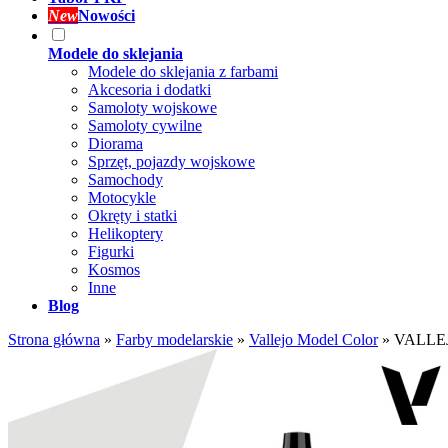
New
Nowości
Modele do sklejania
Modele do sklejania z farbami
Akcesoria i dodatki
Samoloty wojskowe
Samoloty cywilne
Diorama
Sprzęt, pojazdy wojskowe
Samochody
Motocykle
Okręty i statki
Helikoptery
Figurki
Kosmos
Inne
Blog
Strona główna
»
Farby modelarskie
»
Vallejo Model Color
»
VALLEJO