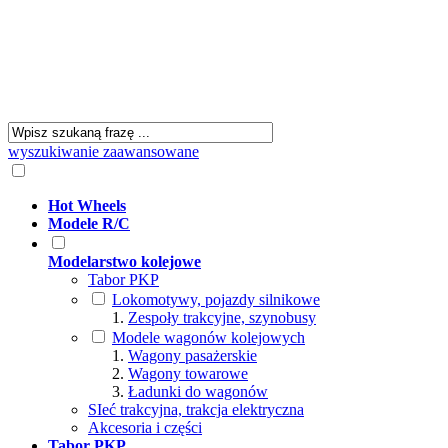
wyszukiwanie zaawansowane
Hot Wheels
Modele R/C
Modelarstwo kolejowe
Tabor PKP
Lokomotywy, pojazdy silnikowe
Zespoły trakcyjne, szynobusy
Modele wagonów kolejowych
Wagony pasażerskie
Wagony towarowe
Ładunki do wagonów
SIeć trakcyjna, trakcja elektryczna
Akcesoria i części
Tabor PKP