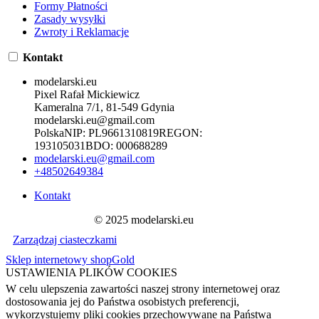
Formy Płatności
Zasady wysyłki
Zwroty i Reklamacje
Kontakt
modelarski.eu
Pixel Rafał Mickiewicz
Kameralna 7/1, 81-549 Gdynia
modelarski.eu@gmail.com
Polska
NIP:
PL9661310819
REGON:
193105031
BDO:
000688289
modelarski.eu@gmail.com
+48502649384
Kontakt
© 2025 modelarski.eu
Zarządzaj ciasteczkami
Sklep internetowy shopGold
USTAWIENIA PLIKÓW COOKIES
W celu ulepszenia zawartości naszej strony internetowej oraz
dostosowania jej do Państwa osobistych preferencji,
wykorzystujemy pliki cookies przechowywane na Państwa