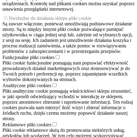
urządzeniach. Kontrolę nad plikami cookies można uzyskać poprzez
ustawienia przeglądarki internetowej.
Niezbędne do działania sklepu pliki cookie
Są zawsze włączone, ponieważ umożliwiają podstawowe działanie
strony. Są to między innymi pliki cookie pozwalające pamiętać
użytkownika w ciągu jednej sesji lub, zależnie od wybranych opcji,
z sesji na sesję. Ich zadaniem jest umożliwienie działania koszyka i
procesu realizacji zamówienia, a także pomoc w rozwiązywaniu
problemów z zabezpieczeniami i w przestrzeganiu przepisów.
Funkcjonalne pliki cookies
Pliki cookie funkcjonalne pomagają nam poprawiać efektywność
prowadzonych działań marketingowych oraz dostosowywać je do
Twoich potrzeb i preferencji np. poprzez zapamiętanie wszelkich
wyborów dokonywanych na stronach.
Analityczne pliki cookies
Pliki analityczne cookie pomagają właścicielowi sklepu zrozumieć,
w jaki sposób odwiedzający wchodzi w interakcję ze sklepem,
poprzez anonimowe zbieranie i raportowanie informacji. Ten rodzaj
cookies pozwala nam mierzyć ilość wizyt i zbierać informacje o
źródłach ruchu, dzięki czemu możemy poprawić działanie naszej
strony.
Reklamowe pliki cookies
Pliki cookie reklamowe służą do promowania niektórych usług,
artykułów lub wydarzeń. W tym celu możemy wykorzystywać