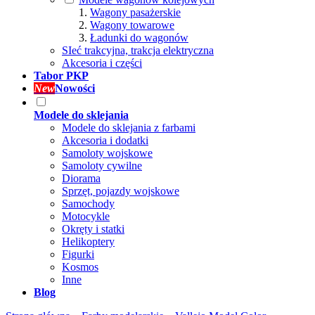
Wagony pasażerskie
Wagony towarowe
Ładunki do wagonów
SIeć trakcyjna, trakcja elektryczna
Akcesoria i części
Tabor PKP
New
Nowości
Modele do sklejania
Modele do sklejania z farbami
Akcesoria i dodatki
Samoloty wojskowe
Samoloty cywilne
Diorama
Sprzęt, pojazdy wojskowe
Samochody
Motocykle
Okręty i statki
Helikoptery
Figurki
Kosmos
Inne
Blog