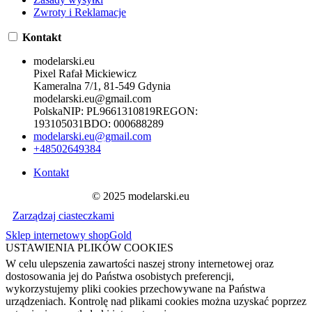
Zwroty i Reklamacje
Kontakt
modelarski.eu
Pixel Rafał Mickiewicz
Kameralna 7/1, 81-549 Gdynia
modelarski.eu@gmail.com
Polska
NIP:
PL9661310819
REGON:
193105031
BDO:
000688289
modelarski.eu@gmail.com
+48502649384
Kontakt
© 2025 modelarski.eu
Zarządzaj ciasteczkami
Sklep internetowy shopGold
USTAWIENIA PLIKÓW COOKIES
W celu ulepszenia zawartości naszej strony internetowej oraz
dostosowania jej do Państwa osobistych preferencji,
wykorzystujemy pliki cookies przechowywane na Państwa
urządzeniach. Kontrolę nad plikami cookies można uzyskać poprzez