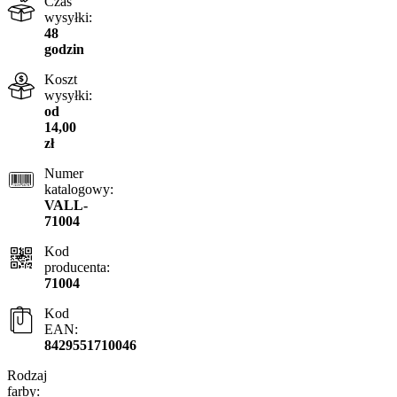
Czas
wysyłki:
48
godzin
Koszt
wysyłki:
od
14,00
zł
Numer
katalogowy:
VALL-
71004
Kod
producenta:
71004
Kod
EAN:
8429551710046
Rodzaj
farby: