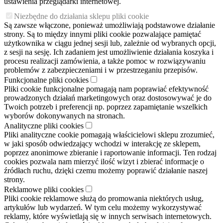
ustawienia przeglądarki internetowej.
Niezbędne do działania sklepu pliki cookie
Są zawsze włączone, ponieważ umożliwiają podstawowe działanie
strony. Są to między innymi pliki cookie pozwalające pamiętać
użytkownika w ciągu jednej sesji lub, zależnie od wybranych opcji,
z sesji na sesję. Ich zadaniem jest umożliwienie działania koszyka i
procesu realizacji zamówienia, a także pomoc w rozwiązywaniu
problemów z zabezpieczeniami i w przestrzeganiu przepisów.
Funkcjonalne pliki cookies
Pliki cookie funkcjonalne pomagają nam poprawiać efektywność
prowadzonych działań marketingowych oraz dostosowywać je do
Twoich potrzeb i preferencji np. poprzez zapamiętanie wszelkich
wyborów dokonywanych na stronach.
Analityczne pliki cookies
Pliki analityczne cookie pomagają właścicielowi sklepu zrozumieć,
w jaki sposób odwiedzający wchodzi w interakcję ze sklepem,
poprzez anonimowe zbieranie i raportowanie informacji. Ten rodzaj
cookies pozwala nam mierzyć ilość wizyt i zbierać informacje o
źródłach ruchu, dzięki czemu możemy poprawić działanie naszej
strony.
Reklamowe pliki cookies
Pliki cookie reklamowe służą do promowania niektórych usług,
artykułów lub wydarzeń. W tym celu możemy wykorzystywać
reklamy, które wyświetlają się w innych serwisach internetowych.