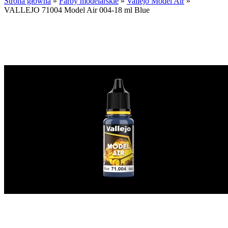
Strona główna
»
Farby modelarskie
»
Vallejo Model Air
»
VALLEJO 71004 Model Air 004-18 ml Blue