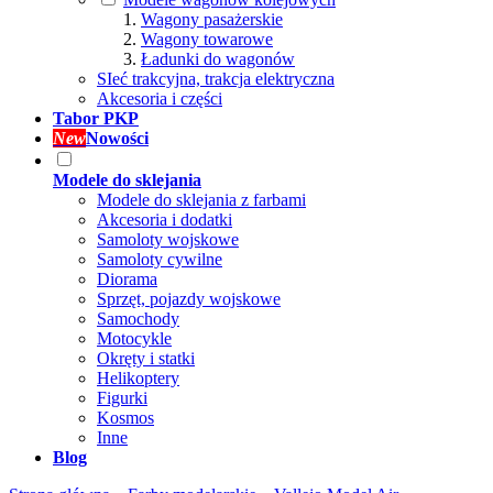
Wagony pasażerskie
Wagony towarowe
Ładunki do wagonów
SIeć trakcyjna, trakcja elektryczna
Akcesoria i części
Tabor PKP
New
Nowości
Modele do sklejania
Modele do sklejania z farbami
Akcesoria i dodatki
Samoloty wojskowe
Samoloty cywilne
Diorama
Sprzęt, pojazdy wojskowe
Samochody
Motocykle
Okręty i statki
Helikoptery
Figurki
Kosmos
Inne
Blog