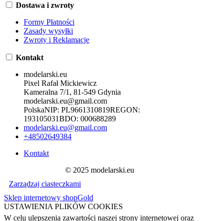
Dostawa i zwroty
Formy Płatności
Zasady wysyłki
Zwroty i Reklamacje
Kontakt
modelarski.eu
Pixel Rafał Mickiewicz
Kameralna 7/1, 81-549 Gdynia
modelarski.eu@gmail.com
Polska
NIP:
PL9661310819
REGON:
193105031
BDO:
000688289
modelarski.eu@gmail.com
+48502649384
Kontakt
© 2025 modelarski.eu
Zarządzaj ciasteczkami
Sklep internetowy shopGold
USTAWIENIA PLIKÓW COOKIES
W celu ulepszenia zawartości naszej strony internetowej oraz