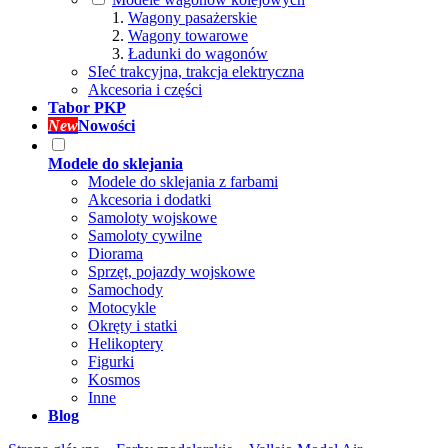
Wagony pasażerskie
Wagony towarowe
Ładunki do wagonów
SIeć trakcyjna, trakcja elektryczna
Akcesoria i części
Tabor PKP
New
Nowości
Modele do sklejania
Modele do sklejania z farbami
Akcesoria i dodatki
Samoloty wojskowe
Samoloty cywilne
Diorama
Sprzęt, pojazdy wojskowe
Samochody
Motocykle
Okręty i statki
Helikoptery
Figurki
Kosmos
Inne
Blog