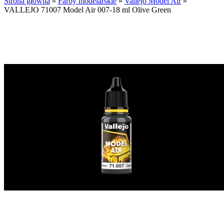
Strona główna
»
Farby modelarskie
»
Vallejo Model Air
»
VALLEJO 71007 Model Air 007-18 ml Olive Green