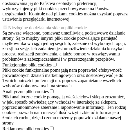
dostosowania jej do Państwa osobistych preferencji,
wykorzystujemy pliki cookies przechowywane na Państwa
urządzeniach. Kontrolę nad plikami cookies można uzyskać poprzez
ustawienia przeglądarki internetowej.
Niezbędne do działania sklepu pliki cookie
Są zawsze włączone, ponieważ umożliwiają podstawowe działanie
strony. Są to między innymi pliki cookie pozwalające pamiętać
użytkownika w ciągu jednej sesji lub, zależnie od wybranych opcji,
z sesji na sesję. Ich zadaniem jest umożliwienie działania koszyka i
procesu realizacji zamówienia, a także pomoc w rozwiązywaniu
problemów z zabezpieczeniami i w przestrzeganiu przepisów.
Funkcjonalne pliki cookies
Pliki cookie funkcjonalne pomagają nam poprawiać efektywność
prowadzonych działań marketingowych oraz dostosowywać je do
Twoich potrzeb i preferencji np. poprzez zapamiętanie wszelkich
wyborów dokonywanych na stronach.
Analityczne pliki cookies
Pliki analityczne cookie pomagają właścicielowi sklepu zrozumieć,
w jaki sposób odwiedzający wchodzi w interakcję ze sklepem,
poprzez anonimowe zbieranie i raportowanie informacji. Ten rodzaj
cookies pozwala nam mierzyć ilość wizyt i zbierać informacje o
źródłach ruchu, dzięki czemu możemy poprawić działanie naszej
strony.
Reklamowe pliki cookies