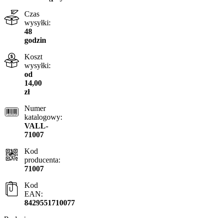
Czas
wysyłki:
48
godzin
Koszt
wysyłki:
od
14,00
zł
Numer
katalogowy:
VALL-
71007
Kod
producenta:
71007
Kod
EAN:
8429551710077