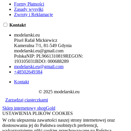
Formy Płatności
Zasady wysyłki
Zwroty i Reklamacje
Kontakt
modelarski.eu
Pixel Rafał Mickiewicz
Kameralna 7/1, 81-549 Gdynia
modelarski.eu@gmail.com
Polska
NIP:
PL9661310819
REGON:
193105031
BDO:
000688289
modelarski.eu@gmail.com
+48502649384
Kontakt
© 2025 modelarski.eu
Zarządzaj ciasteczkami
Sklep internetowy shopGold
USTAWIENIA PLIKÓW COOKIES
W celu ulepszenia zawartości naszej strony internetowej oraz
dostosowania jej do Państwa osobistych preferencji,
wykorzystujemy pliki cookies przechowywane na Państwa