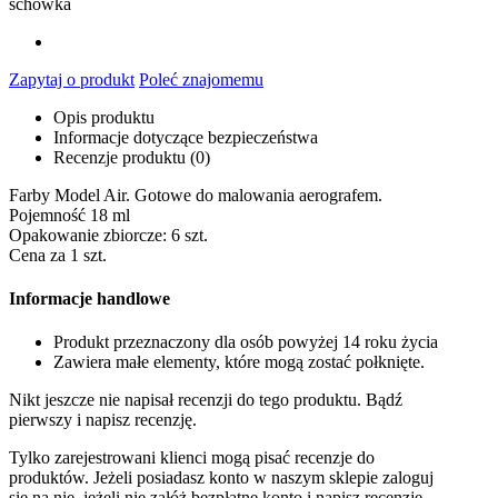
schowka
Zapytaj o produkt
Poleć znajomemu
Opis produktu
Informacje dotyczące bezpieczeństwa
Recenzje produktu (0)
Farby Model Air. Gotowe do malowania aerografem.
Pojemność 18 ml
Opakowanie zbiorcze: 6 szt.
Cena za 1 szt.
Informacje handlowe
Produkt przeznaczony dla osób powyżej 14 roku życia
Zawiera małe elementy, które mogą zostać połknięte.
Nikt jeszcze nie napisał recenzji do tego produktu. Bądź
pierwszy i napisz recenzję.
Tylko zarejestrowani klienci mogą pisać recenzje do
produktów. Jeżeli posiadasz konto w naszym sklepie zaloguj
się na nie, jeżeli nie załóż bezpłatne konto i napisz recenzję.