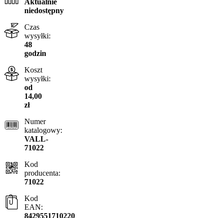
Aktualnie
niedostępny
Czas
wysyłki:
48
godzin
Koszt
wysyłki:
od
14,00
zł
Numer
katalogowy:
VALL-
71022
Kod
producenta:
71022
Kod
EAN:
8429551710220