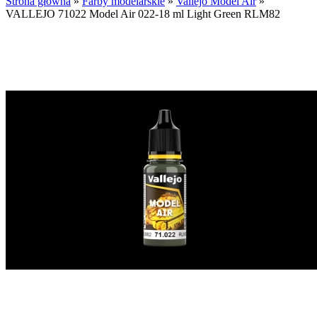
Strona główna
»
Farby modelarskie
»
Vallejo Model Air
»
VALLEJO 71022 Model Air 022-18 ml Light Green RLM82