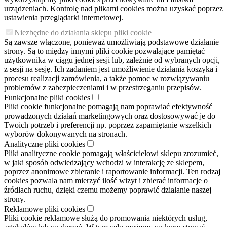
urządzeniach. Kontrolę nad plikami cookies można uzyskać poprzez
ustawienia przeglądarki internetowej.
Niezbędne do działania sklepu pliki cookie
Są zawsze włączone, ponieważ umożliwiają podstawowe działanie
strony. Są to między innymi pliki cookie pozwalające pamiętać
użytkownika w ciągu jednej sesji lub, zależnie od wybranych opcji,
z sesji na sesję. Ich zadaniem jest umożliwienie działania koszyka i
procesu realizacji zamówienia, a także pomoc w rozwiązywaniu
problemów z zabezpieczeniami i w przestrzeganiu przepisów.
Funkcjonalne pliki cookies
Pliki cookie funkcjonalne pomagają nam poprawiać efektywność
prowadzonych działań marketingowych oraz dostosowywać je do
Twoich potrzeb i preferencji np. poprzez zapamiętanie wszelkich
wyborów dokonywanych na stronach.
Analityczne pliki cookies
Pliki analityczne cookie pomagają właścicielowi sklepu zrozumieć,
w jaki sposób odwiedzający wchodzi w interakcję ze sklepem,
poprzez anonimowe zbieranie i raportowanie informacji. Ten rodzaj
cookies pozwala nam mierzyć ilość wizyt i zbierać informacje o
źródłach ruchu, dzięki czemu możemy poprawić działanie naszej
strony.
Reklamowe pliki cookies
Pliki cookie reklamowe służą do promowania niektórych usług,