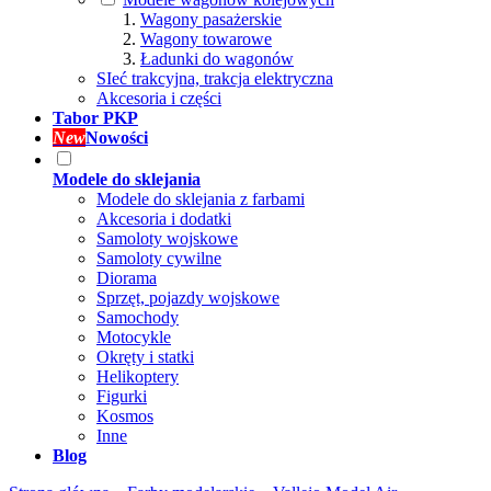
Wagony pasażerskie
Wagony towarowe
Ładunki do wagonów
SIeć trakcyjna, trakcja elektryczna
Akcesoria i części
Tabor PKP
New
Nowości
Modele do sklejania
Modele do sklejania z farbami
Akcesoria i dodatki
Samoloty wojskowe
Samoloty cywilne
Diorama
Sprzęt, pojazdy wojskowe
Samochody
Motocykle
Okręty i statki
Helikoptery
Figurki
Kosmos
Inne
Blog