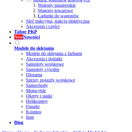
Wagony pasażerskie
Wagony towarowe
Ładunki do wagonów
SIeć trakcyjna, trakcja elektryczna
Akcesoria i części
Tabor PKP
New
Nowości
Modele do sklejania
Modele do sklejania z farbami
Akcesoria i dodatki
Samoloty wojskowe
Samoloty cywilne
Diorama
Sprzęt, pojazdy wojskowe
Samochody
Motocykle
Okręty i statki
Helikoptery
Figurki
Kosmos
Inne
Blog