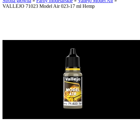
Strona główna
»
Farby modelarskie
»
Vallejo Model Air
»
VALLEJO 71023 Model Air 023-17 ml Hemp