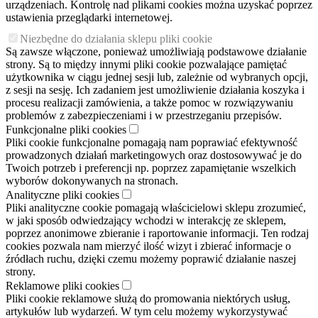
urządzeniach. Kontrolę nad plikami cookies można uzyskać poprzez
ustawienia przeglądarki internetowej.
Niezbędne do działania sklepu pliki cookie
Są zawsze włączone, ponieważ umożliwiają podstawowe działanie
strony. Są to między innymi pliki cookie pozwalające pamiętać
użytkownika w ciągu jednej sesji lub, zależnie od wybranych opcji,
z sesji na sesję. Ich zadaniem jest umożliwienie działania koszyka i
procesu realizacji zamówienia, a także pomoc w rozwiązywaniu
problemów z zabezpieczeniami i w przestrzeganiu przepisów.
Funkcjonalne pliki cookies
Pliki cookie funkcjonalne pomagają nam poprawiać efektywność
prowadzonych działań marketingowych oraz dostosowywać je do
Twoich potrzeb i preferencji np. poprzez zapamiętanie wszelkich
wyborów dokonywanych na stronach.
Analityczne pliki cookies
Pliki analityczne cookie pomagają właścicielowi sklepu zrozumieć,
w jaki sposób odwiedzający wchodzi w interakcję ze sklepem,
poprzez anonimowe zbieranie i raportowanie informacji. Ten rodzaj
cookies pozwala nam mierzyć ilość wizyt i zbierać informacje o
źródłach ruchu, dzięki czemu możemy poprawić działanie naszej
strony.
Reklamowe pliki cookies
Pliki cookie reklamowe służą do promowania niektórych usług,
artykułów lub wydarzeń. W tym celu możemy wykorzystywać