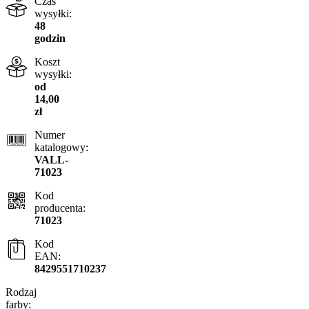
Czas
wysyłki:
48
godzin
Koszt
wysyłki:
od
14,00
zł
Numer
katalogowy:
VALL-
71023
Kod
producenta:
71023
Kod
EAN:
8429551710237
Rodzaj
farby: