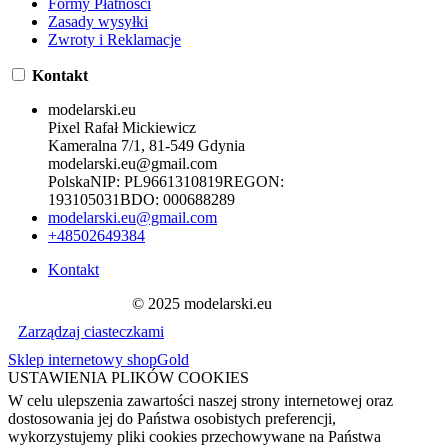
Formy Płatności
Zasady wysyłki
Zwroty i Reklamacje
Kontakt
modelarski.eu
Pixel Rafał Mickiewicz
Kameralna 7/1, 81-549 Gdynia
modelarski.eu@gmail.com
Polska
NIP:
PL9661310819
REGON:
193105031
BDO:
000688289
modelarski.eu@gmail.com
+48502649384
Kontakt
© 2025 modelarski.eu
Zarządzaj ciasteczkami
Sklep internetowy shopGold
USTAWIENIA PLIKÓW COOKIES
W celu ulepszenia zawartości naszej strony internetowej oraz
dostosowania jej do Państwa osobistych preferencji,
wykorzystujemy pliki cookies przechowywane na Państwa