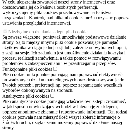
W celu ulepszenia zawartości naszej strony internetowej oraz
dostosowania jej do Państwa osobistych preferencji,
wykorzystujemy pliki cookies przechowywane na Państwa
urządzeniach. Kontrolę nad plikami cookies można uzyskać poprzez
ustawienia przeglądarki internetowej.
Niezbędne do działania sklepu pliki cookie
Są zawsze włączone, ponieważ umożliwiają podstawowe działanie
strony. Są to między innymi pliki cookie pozwalające pamiętać
użytkownika w ciągu jednej sesji lub, zależnie od wybranych opcji,
z sesji na sesję. Ich zadaniem jest umożliwienie działania koszyka i
procesu realizacji zamówienia, a także pomoc w rozwiązywaniu
problemów z zabezpieczeniami i w przestrzeganiu przepisów.
Funkcjonalne pliki cookies
Pliki cookie funkcjonalne pomagają nam poprawiać efektywność
prowadzonych działań marketingowych oraz dostosowywać je do
Twoich potrzeb i preferencji np. poprzez zapamiętanie wszelkich
wyborów dokonywanych na stronach.
Analityczne pliki cookies
Pliki analityczne cookie pomagają właścicielowi sklepu zrozumieć,
w jaki sposób odwiedzający wchodzi w interakcję ze sklepem,
poprzez anonimowe zbieranie i raportowanie informacji. Ten rodzaj
cookies pozwala nam mierzyć ilość wizyt i zbierać informacje o
źródłach ruchu, dzięki czemu możemy poprawić działanie naszej
strony.