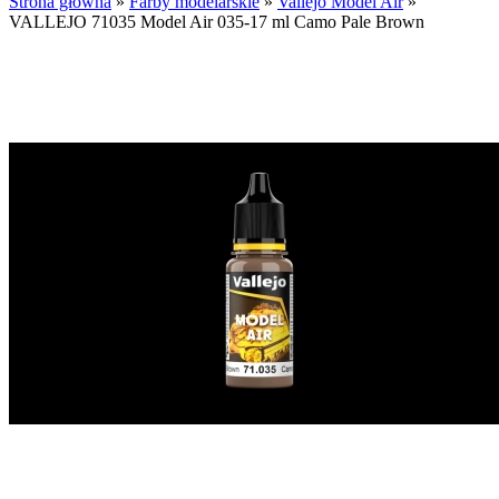
Strona główna
»
Farby modelarskie
»
Vallejo Model Air
»
VALLEJO 71035 Model Air 035-17 ml Camo Pale Brown