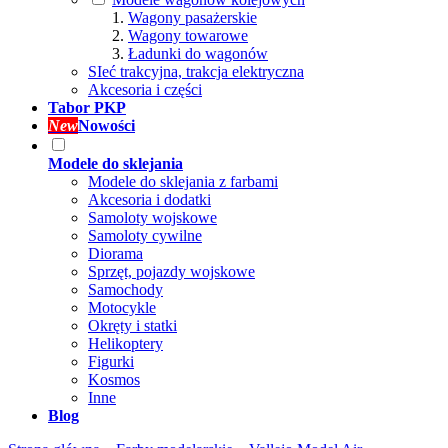
Wagony pasażerskie
Wagony towarowe
Ładunki do wagonów
SIeć trakcyjna, trakcja elektryczna
Akcesoria i części
Tabor PKP
New
Nowości
Modele do sklejania
Modele do sklejania z farbami
Akcesoria i dodatki
Samoloty wojskowe
Samoloty cywilne
Diorama
Sprzęt, pojazdy wojskowe
Samochody
Motocykle
Okręty i statki
Helikoptery
Figurki
Kosmos
Inne
Blog