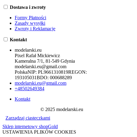
Dostawa i zwroty
Formy Płatności
Zasady wysyłki
Zwroty i Reklamacje
Kontakt
modelarski.eu
Pixel Rafał Mickiewicz
Kameralna 7/1, 81-549 Gdynia
modelarski.eu@gmail.com
Polska
NIP:
PL9661310819
REGON:
193105031
BDO:
000688289
modelarski.eu@gmail.com
+48502649384
Kontakt
© 2025 modelarski.eu
Zarządzaj ciasteczkami
Sklep internetowy shopGold
USTAWIENIA PLIKÓW COOKIES