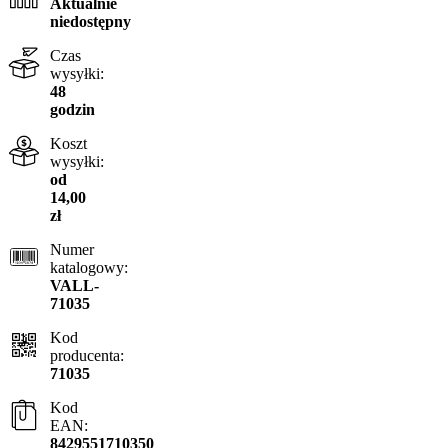
Aktualnie
niedostępny
Czas
wysyłki:
48
godzin
Koszt
wysyłki:
od
14,00
zł
Numer
katalogowy:
VALL-
71035
Kod
producenta:
71035
Kod
EAN:
8429551710350