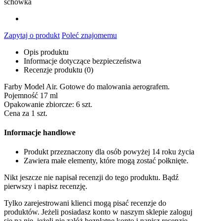
schowka
Zapytaj o produkt
Poleć znajomemu
Opis produktu
Informacje dotyczące bezpieczeństwa
Recenzje produktu (0)
Farby Model Air. Gotowe do malowania aerografem.
Pojemność 17 ml
Opakowanie zbiorcze: 6 szt.
Cena za 1 szt.
Informacje handlowe
Produkt przeznaczony dla osób powyżej 14 roku życia
Zawiera małe elementy, które mogą zostać połknięte.
Nikt jeszcze nie napisał recenzji do tego produktu. Bądź
pierwszy i napisz recenzję.
Tylko zarejestrowani klienci mogą pisać recenzje do
produktów. Jeżeli posiadasz konto w naszym sklepie zaloguj
się na nie, jeżeli nie załóż bezpłatne konto i napisz recenzję.