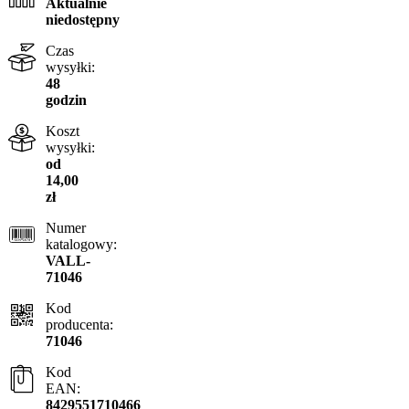
Aktualnie
niedostępny
Czas
wysyłki:
48
godzin
Koszt
wysyłki:
od
14,00
zł
Numer
katalogowy:
VALL-
71046
Kod
producenta:
71046
Kod
EAN:
8429551710466