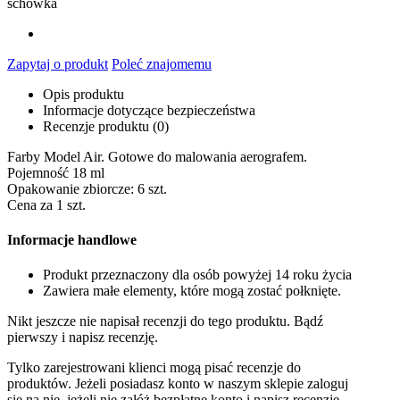
schowka
Zapytaj o produkt
Poleć znajomemu
Opis produktu
Informacje dotyczące bezpieczeństwa
Recenzje produktu (0)
Farby Model Air. Gotowe do malowania aerografem.
Pojemność 18 ml
Opakowanie zbiorcze: 6 szt.
Cena za 1 szt.
Informacje handlowe
Produkt przeznaczony dla osób powyżej 14 roku życia
Zawiera małe elementy, które mogą zostać połknięte.
Nikt jeszcze nie napisał recenzji do tego produktu. Bądź
pierwszy i napisz recenzję.
Tylko zarejestrowani klienci mogą pisać recenzje do
produktów. Jeżeli posiadasz konto w naszym sklepie zaloguj
się na nie, jeżeli nie załóż bezpłatne konto i napisz recenzję.