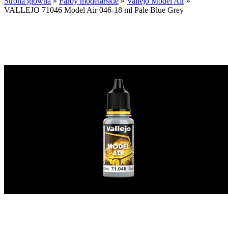
Strona główna
»
Farby modelarskie
»
Vallejo Model Air
»
VALLEJO 71046 Model Air 046-18 ml Pale Blue Grey