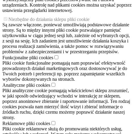
urządzeniach. Kontrolę nad plikami cookies można uzyskać poprzez
ustawienia przeglądarki internetowej.
Niezbędne do działania sklepu pliki cookie
Są zawsze włączone, ponieważ umożliwiają podstawowe działanie
strony. Są to między innymi pliki cookie pozwalające pamiętać
użytkownika w ciągu jednej sesji lub, zależnie od wybranych opcji,
z sesji na sesję. Ich zadaniem jest umożliwienie działania koszyka i
procesu realizacji zamówienia, a także pomoc w rozwiązywaniu
problemów z zabezpieczeniami i w przestrzeganiu przepisów.
Funkcjonalne pliki cookies
Pliki cookie funkcjonalne pomagają nam poprawiać efektywność
prowadzonych działań marketingowych oraz dostosowywać je do
Twoich potrzeb i preferencji np. poprzez zapamiętanie wszelkich
wyborów dokonywanych na stronach.
Analityczne pliki cookies
Pliki analityczne cookie pomagają właścicielowi sklepu zrozumieć,
w jaki sposób odwiedzający wchodzi w interakcję ze sklepem,
poprzez anonimowe zbieranie i raportowanie informacji. Ten rodzaj
cookies pozwala nam mierzyć ilość wizyt i zbierać informacje o
źródłach ruchu, dzięki czemu możemy poprawić działanie naszej
strony.
Reklamowe pliki cookies
Pliki cookie reklamowe służą do promowania niektórych usług,