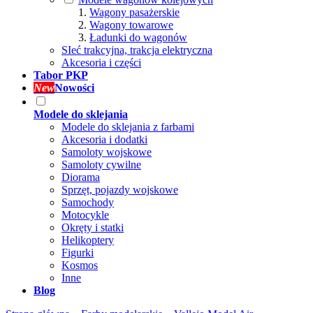
Wagony pasażerskie
Wagony towarowe
Ładunki do wagonów
SIeć trakcyjna, trakcja elektryczna
Akcesoria i części
Tabor PKP
New
Nowości
Modele do sklejania
Modele do sklejania z farbami
Akcesoria i dodatki
Samoloty wojskowe
Samoloty cywilne
Diorama
Sprzęt, pojazdy wojskowe
Samochody
Motocykle
Okręty i statki
Helikoptery
Figurki
Kosmos
Inne
Blog