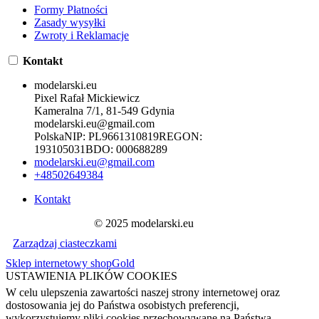
Formy Płatności
Zasady wysyłki
Zwroty i Reklamacje
Kontakt
modelarski.eu
Pixel Rafał Mickiewicz
Kameralna 7/1, 81-549 Gdynia
modelarski.eu@gmail.com
Polska
NIP:
PL9661310819
REGON:
193105031
BDO:
000688289
modelarski.eu@gmail.com
+48502649384
Kontakt
© 2025 modelarski.eu
Zarządzaj ciasteczkami
Sklep internetowy shopGold
USTAWIENIA PLIKÓW COOKIES
W celu ulepszenia zawartości naszej strony internetowej oraz
dostosowania jej do Państwa osobistych preferencji,
wykorzystujemy pliki cookies przechowywane na Państwa