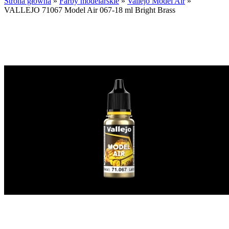
Strona główna
»
Farby modelarskie
»
Vallejo Model Air
»
VALLEJO 71067 Model Air 067-18 ml Bright Brass