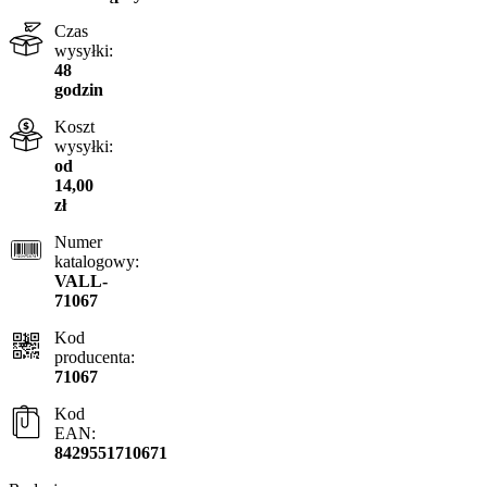
Czas
wysyłki:
48
godzin
Koszt
wysyłki:
od
14,00
zł
Numer
katalogowy:
VALL-
71067
Kod
producenta:
71067
Kod
EAN:
8429551710671