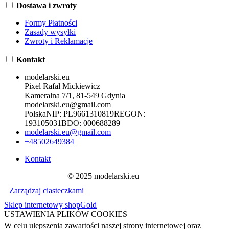
Dostawa i zwroty
Formy Płatności
Zasady wysyłki
Zwroty i Reklamacje
Kontakt
modelarski.eu
Pixel Rafał Mickiewicz
Kameralna 7/1, 81-549 Gdynia
modelarski.eu@gmail.com
Polska
NIP:
PL9661310819
REGON:
193105031
BDO:
000688289
modelarski.eu@gmail.com
+48502649384
Kontakt
© 2025 modelarski.eu
Zarządzaj ciasteczkami
Sklep internetowy shopGold
USTAWIENIA PLIKÓW COOKIES
W celu ulepszenia zawartości naszej strony internetowej oraz