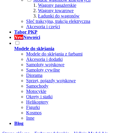
Wagony pasażerskie
Wagony towarowe
Ładunki do wagonów
SIeć trakcyjna, trakcja elektryczna
Akcesoria i części
Tabor PKP
New
Nowości
Modele do sklejania
Modele do sklejania z farbami
Akcesoria i dodatki
Samoloty wojskowe
Samoloty cywilne
Diorama
Sprzęt, pojazdy wojskowe
Samochody
Motocykle
Okręty i statki
Helikoptery
Figurki
Kosmos
Inne
Blog