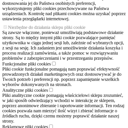
dostosowania jej do Państwa osobistych preferencji,
wykorzystujemy pliki cookies przechowywane na Państwa
urządzeniach. Kontrolę nad plikami cookies można uzyskać poprzez
ustawienia przeglądarki internetowej.
Niezbędne do działania sklepu pliki cookie
Są zawsze włączone, ponieważ umożliwiają podstawowe działanie
strony. Są to między innymi pliki cookie pozwalające pamiętać
użytkownika w ciągu jednej sesji lub, zależnie od wybranych opcji,
z sesji na sesję. Ich zadaniem jest umożliwienie działania koszyka i
procesu realizacji zamówienia, a także pomoc w rozwiązywaniu
problemów z zabezpieczeniami i w przestrzeganiu przepisów.
Funkcjonalne pliki cookies
Pliki cookie funkcjonalne pomagają nam poprawiać efektywność
prowadzonych działań marketingowych oraz dostosowywać je do
Twoich potrzeb i preferencji np. poprzez zapamiętanie wszelkich
wyborów dokonywanych na stronach.
Analityczne pliki cookies
Pliki analityczne cookie pomagają właścicielowi sklepu zrozumieć,
w jaki sposób odwiedzający wchodzi w interakcję ze sklepem,
poprzez anonimowe zbieranie i raportowanie informacji. Ten rodzaj
cookies pozwala nam mierzyć ilość wizyt i zbierać informacje o
źródłach ruchu, dzięki czemu możemy poprawić działanie naszej
strony.
Reklamowe pliki cookies