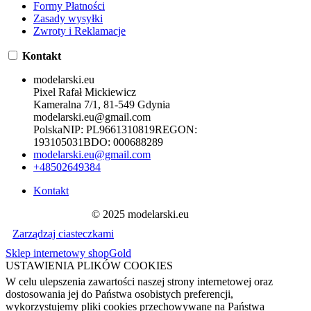
Formy Płatności
Zasady wysyłki
Zwroty i Reklamacje
Kontakt
modelarski.eu
Pixel Rafał Mickiewicz
Kameralna 7/1, 81-549 Gdynia
modelarski.eu@gmail.com
Polska
NIP:
PL9661310819
REGON:
193105031
BDO:
000688289
modelarski.eu@gmail.com
+48502649384
Kontakt
© 2025 modelarski.eu
Zarządzaj ciasteczkami
Sklep internetowy shopGold
USTAWIENIA PLIKÓW COOKIES
W celu ulepszenia zawartości naszej strony internetowej oraz
dostosowania jej do Państwa osobistych preferencji,
wykorzystujemy pliki cookies przechowywane na Państwa