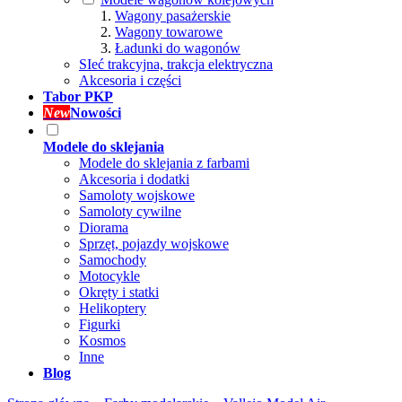
Wagony pasażerskie
Wagony towarowe
Ładunki do wagonów
SIeć trakcyjna, trakcja elektryczna
Akcesoria i części
Tabor PKP
New
Nowości
Modele do sklejania
Modele do sklejania z farbami
Akcesoria i dodatki
Samoloty wojskowe
Samoloty cywilne
Diorama
Sprzęt, pojazdy wojskowe
Samochody
Motocykle
Okręty i statki
Helikoptery
Figurki
Kosmos
Inne
Blog