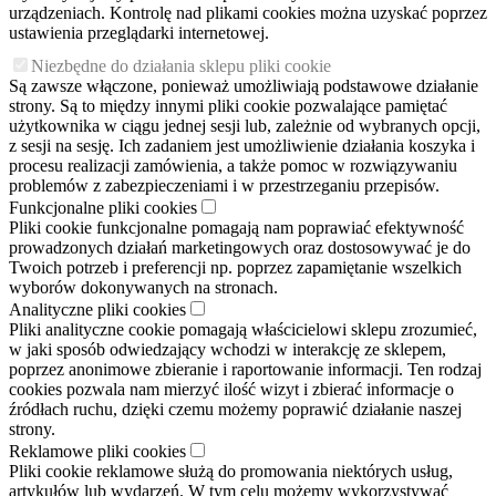
urządzeniach. Kontrolę nad plikami cookies można uzyskać poprzez
ustawienia przeglądarki internetowej.
Niezbędne do działania sklepu pliki cookie
Są zawsze włączone, ponieważ umożliwiają podstawowe działanie
strony. Są to między innymi pliki cookie pozwalające pamiętać
użytkownika w ciągu jednej sesji lub, zależnie od wybranych opcji,
z sesji na sesję. Ich zadaniem jest umożliwienie działania koszyka i
procesu realizacji zamówienia, a także pomoc w rozwiązywaniu
problemów z zabezpieczeniami i w przestrzeganiu przepisów.
Funkcjonalne pliki cookies
Pliki cookie funkcjonalne pomagają nam poprawiać efektywność
prowadzonych działań marketingowych oraz dostosowywać je do
Twoich potrzeb i preferencji np. poprzez zapamiętanie wszelkich
wyborów dokonywanych na stronach.
Analityczne pliki cookies
Pliki analityczne cookie pomagają właścicielowi sklepu zrozumieć,
w jaki sposób odwiedzający wchodzi w interakcję ze sklepem,
poprzez anonimowe zbieranie i raportowanie informacji. Ten rodzaj
cookies pozwala nam mierzyć ilość wizyt i zbierać informacje o
źródłach ruchu, dzięki czemu możemy poprawić działanie naszej
strony.
Reklamowe pliki cookies
Pliki cookie reklamowe służą do promowania niektórych usług,
artykułów lub wydarzeń. W tym celu możemy wykorzystywać