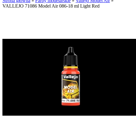
Strona główna
»
Farby modelarskie
»
Vallejo Model Air
»
VALLEJO 71086 Model Air 086-18 ml Light Red