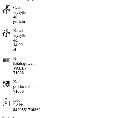
Czas
wysyłki:
48
godzin
Koszt
wysyłki:
od
14,00
zł
Numer
katalogowy:
VALL-
71086
Kod
producenta:
71086
Kod
EAN:
8429551710862