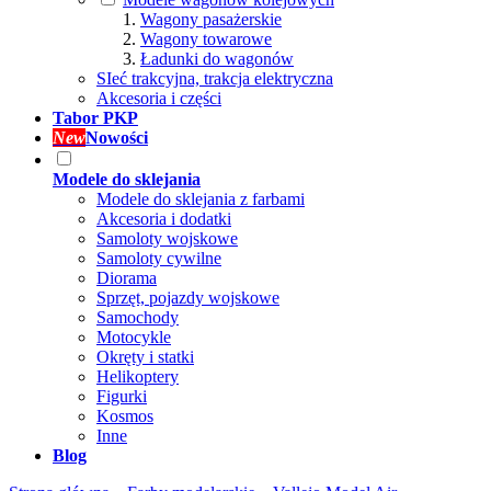
Wagony pasażerskie
Wagony towarowe
Ładunki do wagonów
SIeć trakcyjna, trakcja elektryczna
Akcesoria i części
Tabor PKP
New
Nowości
Modele do sklejania
Modele do sklejania z farbami
Akcesoria i dodatki
Samoloty wojskowe
Samoloty cywilne
Diorama
Sprzęt, pojazdy wojskowe
Samochody
Motocykle
Okręty i statki
Helikoptery
Figurki
Kosmos
Inne
Blog