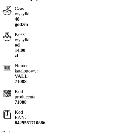
Czas
wysyłki:
48
godzin
Koszt
wysyłki:
od
14,00
zł
Numer
katalogowy:
VALL-
71088
Kod
producenta:
71088
Kod
EAN:
8429551710886