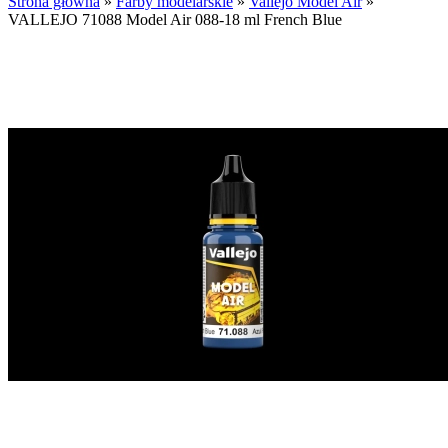
Strona główna
»
Farby modelarskie
»
Vallejo Model Air
»
VALLEJO 71088 Model Air 088-18 ml French Blue