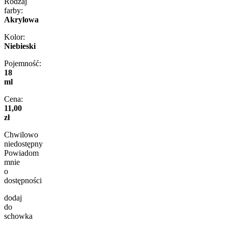
Rodzaj
farby:
Akrylowa
Kolor:
Niebieski
Pojemność:
18
ml
Cena:
11,00
zł
Chwilowo
niedostępny
Powiadom
mnie
o
dostępności
dodaj
do
schowka