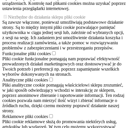
urządzeniach. Kontrolę nad plikami cookies można uzyskać poprzez
ustawienia przeglądarki internetowej.
Niezbędne do działania sklepu pliki cookie
Są zawsze włączone, ponieważ umożliwiają podstawowe działanie
strony. Są to między innymi pliki cookie pozwalające pamiętać
użytkownika w ciągu jednej sesji lub, zależnie od wybranych opcji,
z sesji na sesję. Ich zadaniem jest umożliwienie działania koszyka i
procesu realizacji zamówienia, a także pomoc w rozwiązywaniu
problemów z zabezpieczeniami i w przestrzeganiu przepisów.
Funkcjonalne pliki cookies
Pliki cookie funkcjonalne pomagają nam poprawiać efektywność
prowadzonych działań marketingowych oraz dostosowywać je do
Twoich potrzeb i preferencji np. poprzez zapamiętanie wszelkich
wyborów dokonywanych na stronach.
Analityczne pliki cookies
Pliki analityczne cookie pomagają właścicielowi sklepu zrozumieć,
w jaki sposób odwiedzający wchodzi w interakcję ze sklepem,
poprzez anonimowe zbieranie i raportowanie informacji. Ten rodzaj
cookies pozwala nam mierzyć ilość wizyt i zbierać informacje o
źródłach ruchu, dzięki czemu możemy poprawić działanie naszej
strony.
Reklamowe pliki cookies
Pliki cookie reklamowe służą do promowania niektórych usług,
artykułów lub wydarzeń. W tym celu możemy wykorzystywać