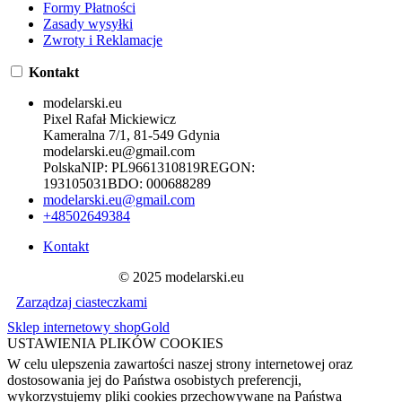
Formy Płatności
Zasady wysyłki
Zwroty i Reklamacje
Kontakt
modelarski.eu
Pixel Rafał Mickiewicz
Kameralna 7/1, 81-549 Gdynia
modelarski.eu@gmail.com
Polska
NIP:
PL9661310819
REGON:
193105031
BDO:
000688289
modelarski.eu@gmail.com
+48502649384
Kontakt
© 2025 modelarski.eu
Zarządzaj ciasteczkami
Sklep internetowy shopGold
USTAWIENIA PLIKÓW COOKIES
W celu ulepszenia zawartości naszej strony internetowej oraz
dostosowania jej do Państwa osobistych preferencji,
wykorzystujemy pliki cookies przechowywane na Państwa