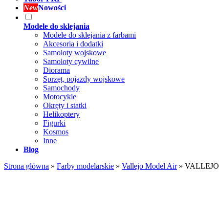
New
Nowości
Modele do sklejania
Modele do sklejania z farbami
Akcesoria i dodatki
Samoloty wojskowe
Samoloty cywilne
Diorama
Sprzęt, pojazdy wojskowe
Samochody
Motocykle
Okręty i statki
Helikoptery
Figurki
Kosmos
Inne
Blog
Strona główna
»
Farby modelarskie
»
Vallejo Model Air
»
VALLEJO 7