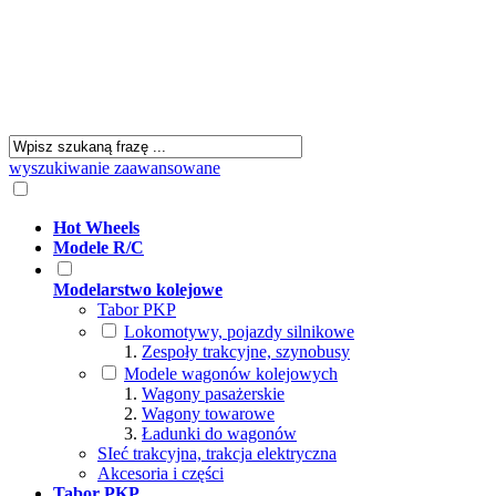
wyszukiwanie zaawansowane
Hot Wheels
Modele R/C
Modelarstwo kolejowe
Tabor PKP
Lokomotywy, pojazdy silnikowe
Zespoły trakcyjne, szynobusy
Modele wagonów kolejowych
Wagony pasażerskie
Wagony towarowe
Ładunki do wagonów
SIeć trakcyjna, trakcja elektryczna
Akcesoria i części
Tabor PKP