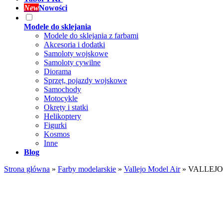
New
Nowości
Modele do sklejania
Modele do sklejania z farbami
Akcesoria i dodatki
Samoloty wojskowe
Samoloty cywilne
Diorama
Sprzęt, pojazdy wojskowe
Samochody
Motocykle
Okręty i statki
Helikoptery
Figurki
Kosmos
Inne
Blog
Strona główna
»
Farby modelarskie
»
Vallejo Model Air
»
VALLEJO 7