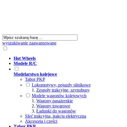
wyszukiwanie zaawansowane
Hot Wheels
Modele R/C
Modelarstwo kolejowe
Tabor PKP
Lokomotywy, pojazdy silnikowe
Zespoły trakcyjne, szynobusy
Modele wagonów kolejowych
Wagony pasażerskie
Wagony towarowe
Ładunki do wagonów
SIeć trakcyjna, trakcja elektryczna
Akcesoria i części
Tabor PKP