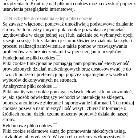
urządzeniach. Kontrolę nad plikami cookies można uzyskać poprzez
ustawienia przeglądarki internetowej.
Niezbędne do działania sklepu pliki cookie
Są zawsze włączone, ponieważ umożliwiają podstawowe działanie
strony. Są to między innymi pliki cookie pozwalające pamiętać
użytkownika w ciągu jednej sesji lub, zależnie od wybranych opcji,
z sesji na sesję. Ich zadaniem jest umożliwienie działania koszyka i
procesu realizacji zamówienia, a także pomoc w rozwiązywaniu
problemów z zabezpieczeniami i w przestrzeganiu przepisów.
Funkcjonalne pliki cookies
Pliki cookie funkcjonalne pomagają nam poprawiać efektywność
prowadzonych działań marketingowych oraz dostosowywać je do
Twoich potrzeb i preferencji np. poprzez zapamiętanie wszelkich
wyborów dokonywanych na stronach.
Analityczne pliki cookies
Pliki analityczne cookie pomagają właścicielowi sklepu zrozumieć,
w jaki sposób odwiedzający wchodzi w interakcję ze sklepem,
poprzez anonimowe zbieranie i raportowanie informacji. Ten rodzaj
cookies pozwala nam mierzyć ilość wizyt i zbierać informacje o
źródłach ruchu, dzięki czemu możemy poprawić działanie naszej
strony.
Reklamowe pliki cookies
Pliki cookie reklamowe służą do promowania niektórych usług,
artykułów lub wydarzeń. W tym celu możemy wykorzystywać