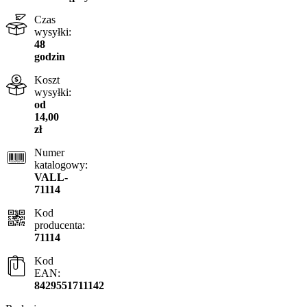
Czas
wysyłki:
48
godzin
Koszt
wysyłki:
od
14,00
zł
Numer
katalogowy:
VALL-
71114
Kod
producenta:
71114
Kod
EAN:
8429551711142