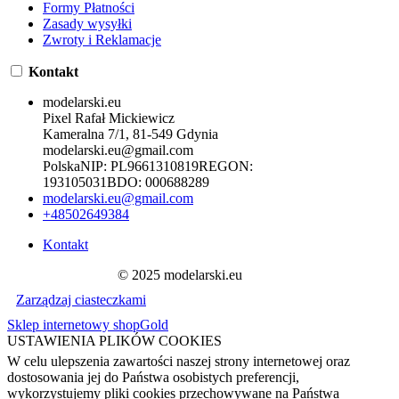
Formy Płatności
Zasady wysyłki
Zwroty i Reklamacje
Kontakt
modelarski.eu
Pixel Rafał Mickiewicz
Kameralna 7/1, 81-549 Gdynia
modelarski.eu@gmail.com
Polska
NIP:
PL9661310819
REGON:
193105031
BDO:
000688289
modelarski.eu@gmail.com
+48502649384
Kontakt
© 2025 modelarski.eu
Zarządzaj ciasteczkami
Sklep internetowy shopGold
USTAWIENIA PLIKÓW COOKIES
W celu ulepszenia zawartości naszej strony internetowej oraz
dostosowania jej do Państwa osobistych preferencji,
wykorzystujemy pliki cookies przechowywane na Państwa