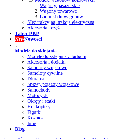
Wagony pasażerskie
Wagony towarowe
Ładunki do wagonów
SIeć trakcyjna, trakcja elektryczna
Akcesoria i części
Tabor PKP
New
Nowości
Modele do sklejania
Modele do sklejania z farbami
Akcesoria i dodatki
Samoloty wojskowe
Samoloty cywilne
Diorama
Sprzęt, pojazdy wojskowe
Samochody
Motocykle
Okręty i statki
Helikoptery
Figurki
Kosmos
Inne
Blog