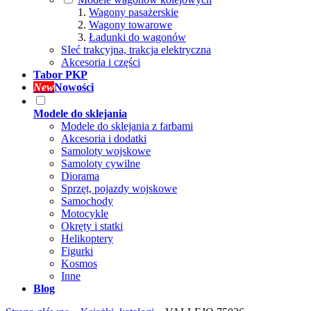
Wagony pasażerskie
Wagony towarowe
Ładunki do wagonów
SIeć trakcyjna, trakcja elektryczna
Akcesoria i części
Tabor PKP
New
Nowości
Modele do sklejania
Modele do sklejania z farbami
Akcesoria i dodatki
Samoloty wojskowe
Samoloty cywilne
Diorama
Sprzęt, pojazdy wojskowe
Samochody
Motocykle
Okręty i statki
Helikoptery
Figurki
Kosmos
Inne
Blog