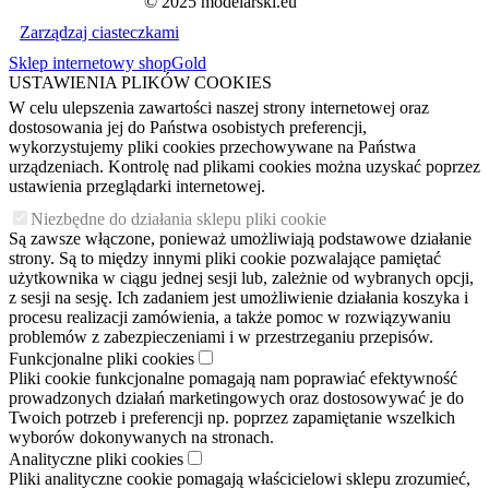
© 2025 modelarski.eu
Zarządzaj ciasteczkami
Sklep internetowy shopGold
USTAWIENIA PLIKÓW COOKIES
W celu ulepszenia zawartości naszej strony internetowej oraz
dostosowania jej do Państwa osobistych preferencji,
wykorzystujemy pliki cookies przechowywane na Państwa
urządzeniach. Kontrolę nad plikami cookies można uzyskać poprzez
ustawienia przeglądarki internetowej.
Niezbędne do działania sklepu pliki cookie
Są zawsze włączone, ponieważ umożliwiają podstawowe działanie
strony. Są to między innymi pliki cookie pozwalające pamiętać
użytkownika w ciągu jednej sesji lub, zależnie od wybranych opcji,
z sesji na sesję. Ich zadaniem jest umożliwienie działania koszyka i
procesu realizacji zamówienia, a także pomoc w rozwiązywaniu
problemów z zabezpieczeniami i w przestrzeganiu przepisów.
Funkcjonalne pliki cookies
Pliki cookie funkcjonalne pomagają nam poprawiać efektywność
prowadzonych działań marketingowych oraz dostosowywać je do
Twoich potrzeb i preferencji np. poprzez zapamiętanie wszelkich
wyborów dokonywanych na stronach.
Analityczne pliki cookies
Pliki analityczne cookie pomagają właścicielowi sklepu zrozumieć,