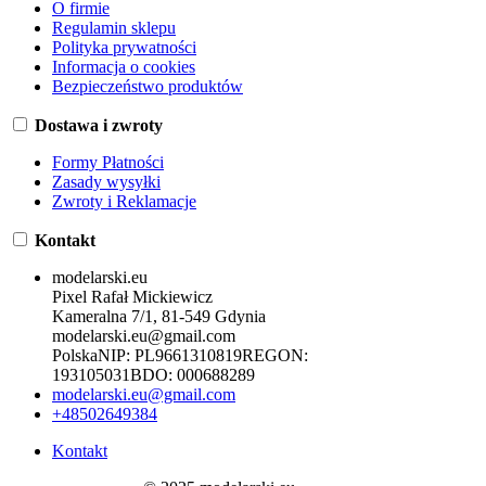
O firmie
Regulamin sklepu
Polityka prywatności
Informacja o cookies
Bezpieczeństwo produktów
Dostawa i zwroty
Formy Płatności
Zasady wysyłki
Zwroty i Reklamacje
Kontakt
modelarski.eu
Pixel Rafał Mickiewicz
Kameralna 7/1, 81-549 Gdynia
modelarski.eu@gmail.com
Polska
NIP:
PL9661310819
REGON:
193105031
BDO:
000688289
modelarski.eu@gmail.com
+48502649384
Kontakt