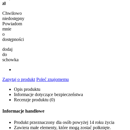
zł
Chwilowo
niedostępny
Powiadom
mnie
o
dostępności
dodaj
do
schowka
Zapytaj o produkt
Poleć znajomemu
Opis produktu
Informacje dotyczące bezpieczeństwa
Recenzje produktu (0)
Informacje handlowe
Produkt przeznaczony dla osób powyżej 14 roku życia
Zawiera małe elementy, które mogą zostać połknięte.