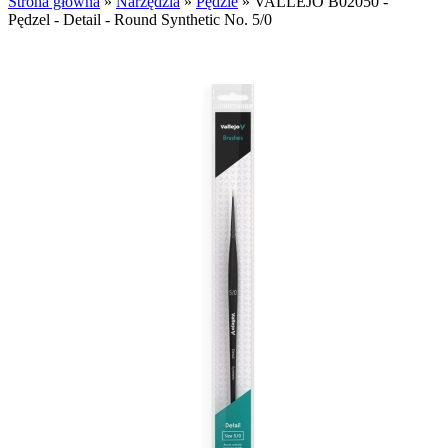
Strona główna
»
Narzędzia
»
Pędzle
»
VALLEJO B02050 -
Pędzel - Detail - Round Synthetic No. 5/0