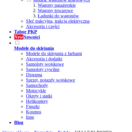
Wagony pasażerskie
Wagony towarowe
Ładunki do wagonów
SIeć trakcyjna, trakcja elektryczna
Akcesoria i części
Tabor PKP
New
Nowości
Modele do sklejania
Modele do sklejania z farbami
Akcesoria i dodatki
Samoloty wojskowe
Samoloty cywilne
Diorama
Sprzęt, pojazdy wojskowe
Samochody
Motocykle
Okręty i statki
Helikoptery
Figurki
Kosmos
Inne
Blog