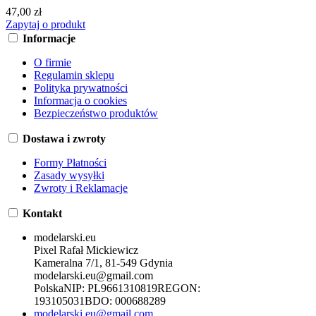
47,00 zł
Zapytaj o produkt
Informacje
O firmie
Regulamin sklepu
Polityka prywatności
Informacja o cookies
Bezpieczeństwo produktów
Dostawa i zwroty
Formy Płatności
Zasady wysyłki
Zwroty i Reklamacje
Kontakt
modelarski.eu
Pixel Rafał Mickiewicz
Kameralna 7/1, 81-549 Gdynia
modelarski.eu@gmail.com
Polska
NIP:
PL9661310819
REGON:
193105031
BDO:
000688289
modelarski.eu@gmail.com