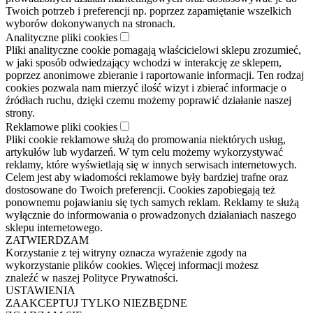
Twoich potrzeb i preferencji np. poprzez zapamiętanie wszelkich
wyborów dokonywanych na stronach.
Analityczne pliki cookies
Pliki analityczne cookie pomagają właścicielowi sklepu zrozumieć,
w jaki sposób odwiedzający wchodzi w interakcję ze sklepem,
poprzez anonimowe zbieranie i raportowanie informacji. Ten rodzaj
cookies pozwala nam mierzyć ilość wizyt i zbierać informacje o
źródłach ruchu, dzięki czemu możemy poprawić działanie naszej
strony.
Reklamowe pliki cookies
Pliki cookie reklamowe służą do promowania niektórych usług,
artykułów lub wydarzeń. W tym celu możemy wykorzystywać
reklamy, które wyświetlają się w innych serwisach internetowych.
Celem jest aby wiadomości reklamowe były bardziej trafne oraz
dostosowane do Twoich preferencji. Cookies zapobiegają też
ponownemu pojawianiu się tych samych reklam. Reklamy te służą
wyłącznie do informowania o prowadzonych działaniach naszego
sklepu internetowego.
ZATWIERDZAM
Korzystanie z tej witryny oznacza wyrażenie zgody na
wykorzystanie plików cookies. Więcej informacji możesz
znaleźć w naszej Polityce Prywatności.
USTAWIENIA
ZAAKCEPTUJ TYLKO NIEZBĘDNE