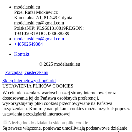
modelarski.eu
Pixel Rafał Mickiewicz
Kameralna 7/1, 81-549 Gdynia
modelarski.eu@gmail.com
Polska
NIP:
PL9661310819
REGON:
193105031
BDO:
000688289
modelarski.eu@gmail.com
+48502649384
Kontakt
© 2025 modelarski.eu
Zarządzaj ciasteczkami
Sklep internetowy shopGold
USTAWIENIA PLIKÓW COOKIES
W celu ulepszenia zawartości naszej strony internetowej oraz
dostosowania jej do Państwa osobistych preferencji,
wykorzystujemy pliki cookies przechowywane na Państwa
urządzeniach. Kontrolę nad plikami cookies można uzyskać poprzez
ustawienia przeglądarki internetowej.
Niezbędne do działania sklepu pliki cookie
Są zawsze włączone, ponieważ umożliwiają podstawowe działanie