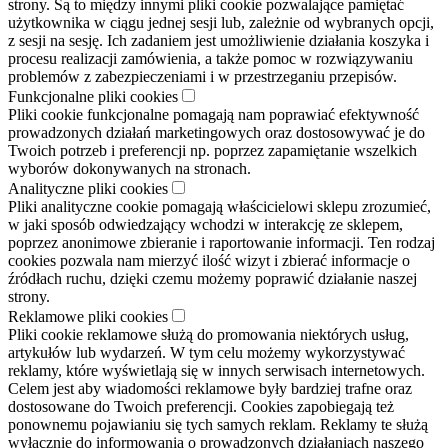
strony. Są to między innymi pliki cookie pozwalające pamiętać
użytkownika w ciągu jednej sesji lub, zależnie od wybranych opcji,
z sesji na sesję. Ich zadaniem jest umożliwienie działania koszyka i
procesu realizacji zamówienia, a także pomoc w rozwiązywaniu
problemów z zabezpieczeniami i w przestrzeganiu przepisów.
Funkcjonalne pliki cookies
Pliki cookie funkcjonalne pomagają nam poprawiać efektywność
prowadzonych działań marketingowych oraz dostosowywać je do
Twoich potrzeb i preferencji np. poprzez zapamiętanie wszelkich
wyborów dokonywanych na stronach.
Analityczne pliki cookies
Pliki analityczne cookie pomagają właścicielowi sklepu zrozumieć,
w jaki sposób odwiedzający wchodzi w interakcję ze sklepem,
poprzez anonimowe zbieranie i raportowanie informacji. Ten rodzaj
cookies pozwala nam mierzyć ilość wizyt i zbierać informacje o
źródłach ruchu, dzięki czemu możemy poprawić działanie naszej
strony.
Reklamowe pliki cookies
Pliki cookie reklamowe służą do promowania niektórych usług,
artykułów lub wydarzeń. W tym celu możemy wykorzystywać
reklamy, które wyświetlają się w innych serwisach internetowych.
Celem jest aby wiadomości reklamowe były bardziej trafne oraz
dostosowane do Twoich preferencji. Cookies zapobiegają też
ponownemu pojawianiu się tych samych reklam. Reklamy te służą
wyłącznie do informowania o prowadzonych działaniach naszego