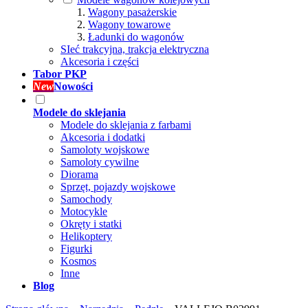
Wagony pasażerskie
Wagony towarowe
Ładunki do wagonów
SIeć trakcyjna, trakcja elektryczna
Akcesoria i części
Tabor PKP
New
Nowości
Modele do sklejania
Modele do sklejania z farbami
Akcesoria i dodatki
Samoloty wojskowe
Samoloty cywilne
Diorama
Sprzęt, pojazdy wojskowe
Samochody
Motocykle
Okręty i statki
Helikoptery
Figurki
Kosmos
Inne
Blog