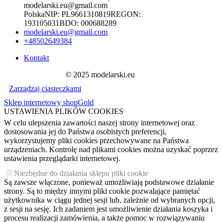
modelarski.eu@gmail.com
Polska
NIP:
PL9661310819
REGON:
193105031
BDO:
000688289
modelarski.eu@gmail.com
+48502649384
Kontakt
© 2025 modelarski.eu
Zarządzaj ciasteczkami
Sklep internetowy shopGold
USTAWIENIA PLIKÓW COOKIES
W celu ulepszenia zawartości naszej strony internetowej oraz
dostosowania jej do Państwa osobistych preferencji,
wykorzystujemy pliki cookies przechowywane na Państwa
urządzeniach. Kontrolę nad plikami cookies można uzyskać poprzez
ustawienia przeglądarki internetowej.
Niezbędne do działania sklepu pliki cookie
Są zawsze włączone, ponieważ umożliwiają podstawowe działanie
strony. Są to między innymi pliki cookie pozwalające pamiętać
użytkownika w ciągu jednej sesji lub, zależnie od wybranych opcji,
z sesji na sesję. Ich zadaniem jest umożliwienie działania koszyka i
procesu realizacji zamówienia, a także pomoc w rozwiązywaniu