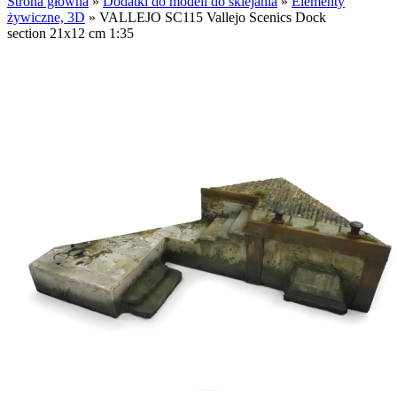
Strona główna
»
Dodatki do modeli do sklejania
»
Elementy
żywiczne, 3D
»
VALLEJO SC115 Vallejo Scenics Dock
section 21x12 cm 1:35