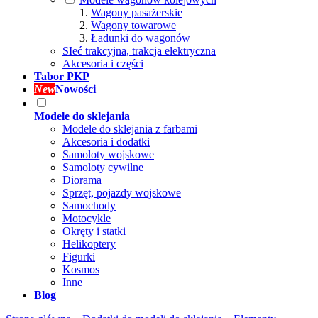
Wagony pasażerskie
Wagony towarowe
Ładunki do wagonów
SIeć trakcyjna, trakcja elektryczna
Akcesoria i części
Tabor PKP
New
Nowości
Modele do sklejania
Modele do sklejania z farbami
Akcesoria i dodatki
Samoloty wojskowe
Samoloty cywilne
Diorama
Sprzęt, pojazdy wojskowe
Samochody
Motocykle
Okręty i statki
Helikoptery
Figurki
Kosmos
Inne
Blog