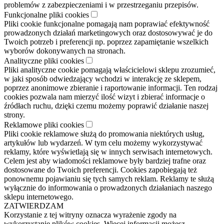
problemów z zabezpieczeniami i w przestrzeganiu przepisów.
Funkcjonalne pliki cookies
Pliki cookie funkcjonalne pomagają nam poprawiać efektywność
prowadzonych działań marketingowych oraz dostosowywać je do
Twoich potrzeb i preferencji np. poprzez zapamiętanie wszelkich
wyborów dokonywanych na stronach.
Analityczne pliki cookies
Pliki analityczne cookie pomagają właścicielowi sklepu zrozumieć,
w jaki sposób odwiedzający wchodzi w interakcję ze sklepem,
poprzez anonimowe zbieranie i raportowanie informacji. Ten rodzaj
cookies pozwala nam mierzyć ilość wizyt i zbierać informacje o
źródłach ruchu, dzięki czemu możemy poprawić działanie naszej
strony.
Reklamowe pliki cookies
Pliki cookie reklamowe służą do promowania niektórych usług,
artykułów lub wydarzeń. W tym celu możemy wykorzystywać
reklamy, które wyświetlają się w innych serwisach internetowych.
Celem jest aby wiadomości reklamowe były bardziej trafne oraz
dostosowane do Twoich preferencji. Cookies zapobiegają też
ponownemu pojawianiu się tych samych reklam. Reklamy te służą
wyłącznie do informowania o prowadzonych działaniach naszego
sklepu internetowego.
ZATWIERDZAM
Korzystanie z tej witryny oznacza wyrażenie zgody na
wykorzystanie plików cookies. Więcej informacji możesz