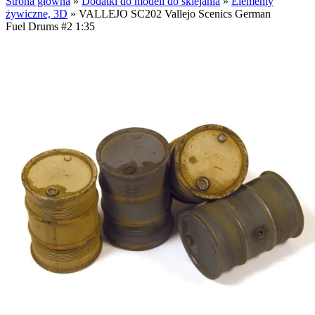
Strona główna
»
Dodatki do modeli do sklejania
»
Elementy
żywiczne, 3D
»
VALLEJO SC202 Vallejo Scenics German
Fuel Drums #2 1:35