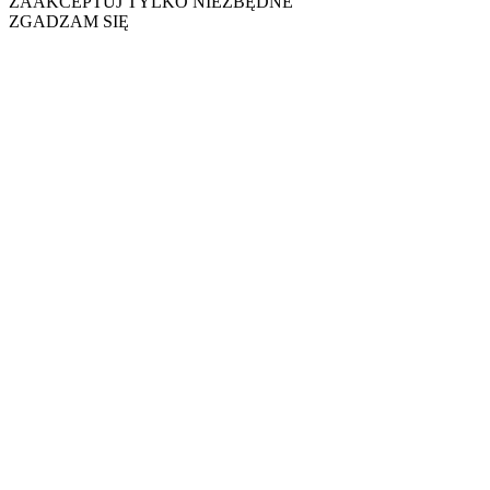
ZAAKCEPTUJ TYLKO NIEZBĘDNE
ZGADZAM SIĘ