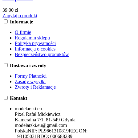
39,00 zł
Zapytaj o produkt
Informacje
O firmie
Regulamin sklepu
Polityka prywatności
Informacja o cookies
Bezpieczeństwo produktów
Dostawa i zwroty
Formy Płatności
Zasady wysyłki
Zwroty i Reklamacje
Kontakt
modelarski.eu
Pixel Rafał Mickiewicz
Kameralna 7/1, 81-549 Gdynia
modelarski.eu@gmail.com
Polska
NIP:
PL9661310819
REGON:
193105031
BDO:
000688289