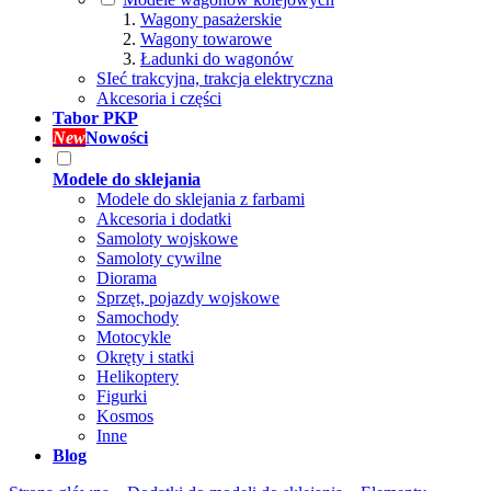
Wagony pasażerskie
Wagony towarowe
Ładunki do wagonów
SIeć trakcyjna, trakcja elektryczna
Akcesoria i części
Tabor PKP
New
Nowości
Modele do sklejania
Modele do sklejania z farbami
Akcesoria i dodatki
Samoloty wojskowe
Samoloty cywilne
Diorama
Sprzęt, pojazdy wojskowe
Samochody
Motocykle
Okręty i statki
Helikoptery
Figurki
Kosmos
Inne
Blog