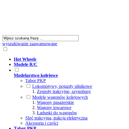
wyszukiwanie zaawansowane
Hot Wheels
Modele R/C
Modelarstwo kolejowe
Tabor PKP
Lokomotywy, pojazdy silnikowe
Zespoły trakcyjne, szynobusy
Modele wagonów kolejowych
Wagony pasażerskie
Wagony towarowe
Ładunki do wagonów
SIeć trakcyjna, trakcja elektryczna
Akcesoria i części
Tabor PKP