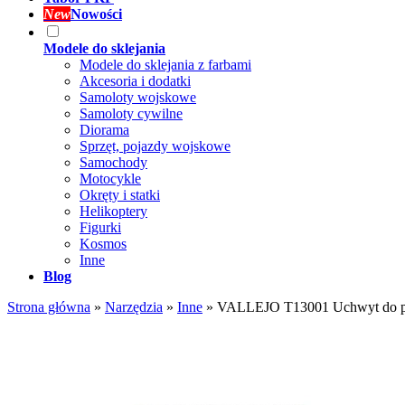
New
Nowości
Modele do sklejania
Modele do sklejania z farbami
Akcesoria i dodatki
Samoloty wojskowe
Samoloty cywilne
Diorama
Sprzęt, pojazdy wojskowe
Samochody
Motocykle
Okręty i statki
Helikoptery
Figurki
Kosmos
Inne
Blog
Strona główna
»
Narzędzia
»
Inne
»
VALLEJO T13001 Uchwyt do pu