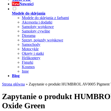
New
Nowości
Modele do sklejania
Modele do sklejania z farbami
Akcesoria i dodatki
Samoloty wojskowe
Samoloty cywilne
Diorama
Sprzęt, pojazdy wojskowe
Samochody
Motocykle
Okręty i statki
Helikoptery
Figurki
Kosmos
Inne
Blog
Strona główna
»
Zapytanie o produkt HUMBROL AV0005 Pigment W
Zapytanie o produkt HUMBROL
Oxide Green