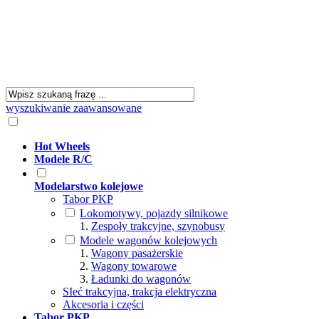
wyszukiwanie zaawansowane
Hot Wheels
Modele R/C
Modelarstwo kolejowe
Tabor PKP
Lokomotywy, pojazdy silnikowe
Zespoły trakcyjne, szynobusy
Modele wagonów kolejowych
Wagony pasażerskie
Wagony towarowe
Ładunki do wagonów
SIeć trakcyjna, trakcja elektryczna
Akcesoria i części
Tabor PKP