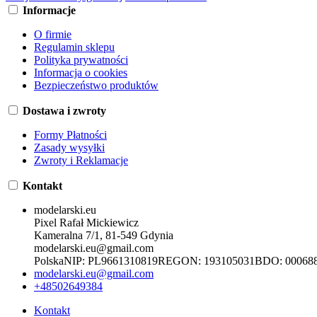
Informacje
O firmie
Regulamin sklepu
Polityka prywatności
Informacja o cookies
Bezpieczeństwo produktów
Dostawa i zwroty
Formy Płatności
Zasady wysyłki
Zwroty i Reklamacje
Kontakt
modelarski.eu
Pixel Rafał Mickiewicz
Kameralna 7/1, 81-549 Gdynia
modelarski.eu@gmail.com
Polska
NIP:
PL9661310819
REGON:
193105031
BDO:
00068
modelarski.eu@gmail.com
+48502649384
Kontakt