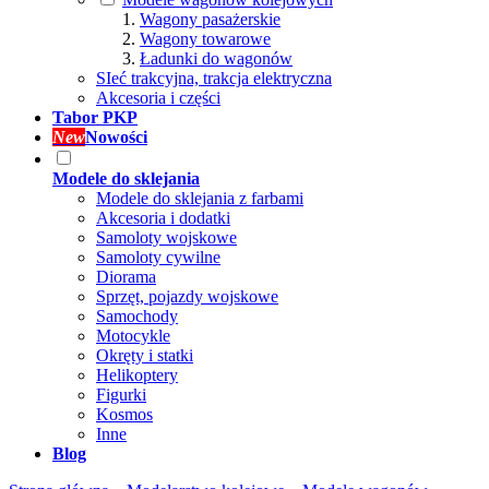
Wagony pasażerskie
Wagony towarowe
Ładunki do wagonów
SIeć trakcyjna, trakcja elektryczna
Akcesoria i części
Tabor PKP
New
Nowości
Modele do sklejania
Modele do sklejania z farbami
Akcesoria i dodatki
Samoloty wojskowe
Samoloty cywilne
Diorama
Sprzęt, pojazdy wojskowe
Samochody
Motocykle
Okręty i statki
Helikoptery
Figurki
Kosmos
Inne
Blog