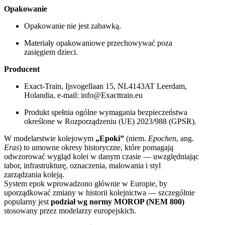
Opakowanie
Opakowanie nie jest zabawką.
Materiały opakowaniowe przechowywać poza
zasięgiem dzieci.
Producent
Exact-Train, Ijsvogellaan 15, NL4143AT Leerdam,
Holandia, e-mail: info@Exacttrain.eu
Produkt spełnia ogólne wymagania bezpieczeństwa
określone w Rozporządzeniu (UE) 2023/988 (GPSR).
W modelarstwie kolejowym
„Epoki”
(niem.
Epochen
, ang.
Eras
) to umowne okresy historyczne, które pomagają
odwzorować wygląd kolei w danym czasie — uwzględniając
tabor, infrastrukturę, oznaczenia, malowania i styl
zarządzania koleją.
System epok wprowadzono głównie w Europie, by
uporządkować zmiany w historii kolejnictwa — szczególnie
popularny jest
podział wg normy MOROP (NEM 800)
stosowany przez modelarzy europejskich.