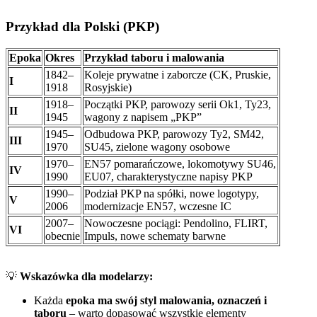
Przykład dla Polski (PKP)
Epoka
Okres
Przykład taboru i malowania
1842–
Koleje prywatne i zaborcze (CK, Pruskie,
I
1918
Rosyjskie)
1918–
Początki PKP, parowozy serii Ok1, Ty23,
II
1945
wagony z napisem „PKP”
1945–
Odbudowa PKP, parowozy Ty2, SM42,
III
1970
SU45, zielone wagony osobowe
1970–
EN57 pomarańczowe, lokomotywy SU46,
IV
1990
EU07, charakterystyczne napisy PKP
1990–
Podział PKP na spółki, nowe logotypy,
V
2006
modernizacje EN57, wczesne IC
2007–
Nowoczesne pociągi: Pendolino, FLIRT,
VI
obecnie
Impuls, nowe schematy barwne
💡
Wskazówka dla modelarzy:
Każda
epoka ma swój styl malowania, oznaczeń i
taboru
– warto dopasować wszystkie elementy