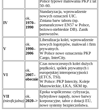
Polsce typowe malowania PKP z lat
50–60.
Standaryzacja, wprowadzenie
nowych oznaczeń UIC.
ok.
Zmiana barw taboru (np.
IV
1970–
pomarańczowe EN57 w Polsce,
1990
beżowo-niebieskie DB). Zanik
parowozów.
Liberalizacja kolei, wprowadzenie
ok.
nowych logotypów, malowań i firm
V
1990–
prywatnych.
2006
W Polsce nowe oznaczenia PKP
Cargo, InterCity.
Czas nowoczesnych kolei dużych
prędkości, spółek prywatnych i
ok.
europejskiej interoperacyjności
VI
2007–
(ETCS, TSI).
obecnie
W Polsce: PKP Intercity, Koleje
Mazowieckie, ŁKA, SKM itp.
Epoka współczesna: cyfryzacja,
VII
ok.
hybrydowe napędy, nowe barwy
(nieoficjalna)
2020–>
korporacyjne, tabor z dotacji EU,
nowe systemy bezpieczeństwa.