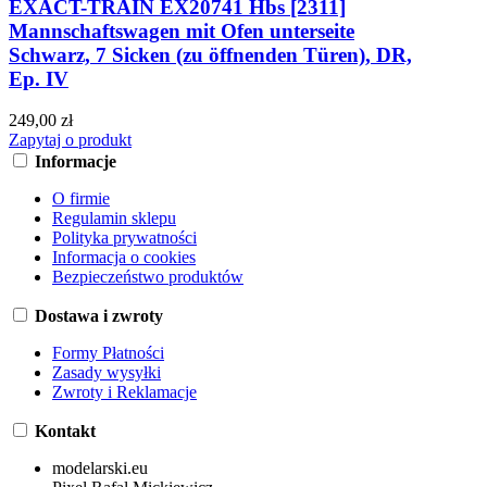
EXACT-TRAIN EX20741 Hbs [2311]
Mannschaftswagen mit Ofen unterseite
Schwarz, 7 Sicken (zu öffnenden Türen), DR,
Ep. IV
249,00 zł
Zapytaj o produkt
Informacje
O firmie
Regulamin sklepu
Polityka prywatności
Informacja o cookies
Bezpieczeństwo produktów
Dostawa i zwroty
Formy Płatności
Zasady wysyłki
Zwroty i Reklamacje
Kontakt
modelarski.eu