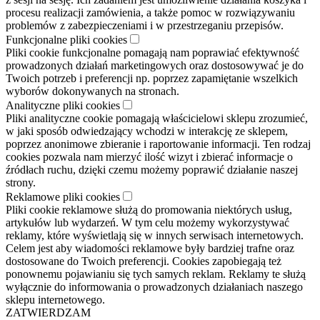
procesu realizacji zamówienia, a także pomoc w rozwiązywaniu
problemów z zabezpieczeniami i w przestrzeganiu przepisów.
Funkcjonalne pliki cookies
Pliki cookie funkcjonalne pomagają nam poprawiać efektywność
prowadzonych działań marketingowych oraz dostosowywać je do
Twoich potrzeb i preferencji np. poprzez zapamiętanie wszelkich
wyborów dokonywanych na stronach.
Analityczne pliki cookies
Pliki analityczne cookie pomagają właścicielowi sklepu zrozumieć,
w jaki sposób odwiedzający wchodzi w interakcję ze sklepem,
poprzez anonimowe zbieranie i raportowanie informacji. Ten rodzaj
cookies pozwala nam mierzyć ilość wizyt i zbierać informacje o
źródłach ruchu, dzięki czemu możemy poprawić działanie naszej
strony.
Reklamowe pliki cookies
Pliki cookie reklamowe służą do promowania niektórych usług,
artykułów lub wydarzeń. W tym celu możemy wykorzystywać
reklamy, które wyświetlają się w innych serwisach internetowych.
Celem jest aby wiadomości reklamowe były bardziej trafne oraz
dostosowane do Twoich preferencji. Cookies zapobiegają też
ponownemu pojawianiu się tych samych reklam. Reklamy te służą
wyłącznie do informowania o prowadzonych działaniach naszego
sklepu internetowego.
ZATWIERDZAM