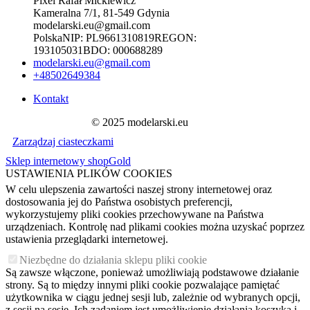
Pixel Rafał Mickiewicz
Kameralna 7/1, 81-549 Gdynia
modelarski.eu@gmail.com
Polska
NIP:
PL9661310819
REGON:
193105031
BDO:
000688289
modelarski.eu@gmail.com
+48502649384
Kontakt
© 2025 modelarski.eu
Zarządzaj ciasteczkami
Sklep internetowy shopGold
USTAWIENIA PLIKÓW COOKIES
W celu ulepszenia zawartości naszej strony internetowej oraz
dostosowania jej do Państwa osobistych preferencji,
wykorzystujemy pliki cookies przechowywane na Państwa
urządzeniach. Kontrolę nad plikami cookies można uzyskać poprzez
ustawienia przeglądarki internetowej.
Niezbędne do działania sklepu pliki cookie
Są zawsze włączone, ponieważ umożliwiają podstawowe działanie
strony. Są to między innymi pliki cookie pozwalające pamiętać
użytkownika w ciągu jednej sesji lub, zależnie od wybranych opcji,
z sesji na sesję. Ich zadaniem jest umożliwienie działania koszyka i