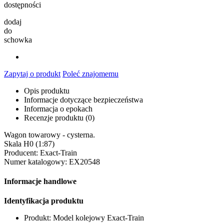
dostępności
dodaj
do
schowka
Zapytaj o produkt
Poleć znajomemu
Opis produktu
Informacje dotyczące bezpieczeństwa
Informacja o epokach
Recenzje produktu (0)
Wagon towarowy - cysterna.
Skala H0 (1:87)
Producent: Exact-Train
Numer katalogowy: EX20548
Informacje handlowe
Identyfikacja produktu
Produkt: Model kolejowy Exact-Train