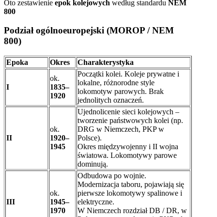
Oto zestawienie
epok kolejowych
według standardu
NEM
800
Podział ogólnoeuropejski (MOROP / NEM
800)
Epoka
Okres
Charakterystyka
Początki kolei. Koleje prywatne i
ok.
lokalne, różnorodne style
I
1835–
lokomotyw parowych. Brak
1920
jednolitych oznaczeń.
Ujednolicenie sieci kolejowych –
tworzenie państwowych kolei (np.
ok.
DRG w Niemczech, PKP w
II
1920–
Polsce).
1945
Okres międzywojenny i II wojna
światowa. Lokomotywy parowe
dominują.
Odbudowa po wojnie.
Modernizacja taboru, pojawiają się
ok.
pierwsze lokomotywy spalinowe i
III
1945–
elektryczne.
1970
W Niemczech rozdział DB / DR, w