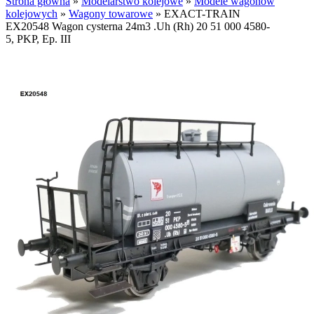
Strona główna
»
Modelarstwo kolejowe
»
Modele wagonów
kolejowych
»
Wagony towarowe
»
EXACT-TRAIN
EX20548 Wagon cysterna 24m3 .Uh (Rh) 20 51 000 4580-
5, PKP, Ep. III