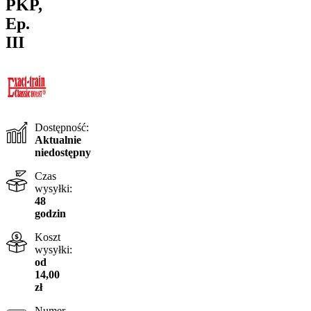
PKP,
Ep.
III
Dostępność:
Aktualnie
niedostępny
Czas
wysyłki:
48
godzin
Koszt
wysyłki:
od
14,00
zł
Numer