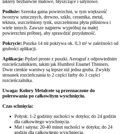
lakiery bezbarwne matowe, błyszczące i satynowe.
Podłoże:
Szeroka gama powierzchni, w tym większość
tworzyw sztucznych, drewno, szkło, ceramika, metal,
tektura, uszczelniony tynk, uszczelniona płyta pilśniowa i
wiele innych. Zawsze najpierw wypróbuj na małej
powierzchni próbnej, aby sprawdzić przydatność.
Pokrycie:
Puszka 14 ml pokrywa ok. 0,3 m² w zależności od
grubości aplikacji.
Aplikacja:
Pędzel prosto z puszki. Aerograf z odpowiednim
rozcieńczalnikiem, takim jak Humbrol Enamel Thinners.
Dwie cienkie warstwy są lepsze niż jedna gruba. Zwykły
stosunek rozcieńczania to 2 części farby do 1 części
rozcieńczalnika.
Uwaga: Kolory Metalcote są przeznaczone do
polerowania po całkowitym wyschnięciu.
Czas schnięcia:
Połysk: 1-2 godziny suchości w dotyku; do 24 godzin
dla całkowitego wyschnięcia.
Mat i satyna: 20-40 minut suchości w dotyku; do 24
godzin dla całkowitego wyschnięcia.