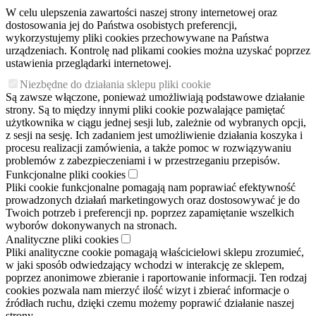
W celu ulepszenia zawartości naszej strony internetowej oraz
dostosowania jej do Państwa osobistych preferencji,
wykorzystujemy pliki cookies przechowywane na Państwa
urządzeniach. Kontrolę nad plikami cookies można uzyskać poprzez
ustawienia przeglądarki internetowej.
Niezbędne do działania sklepu pliki cookie
Są zawsze włączone, ponieważ umożliwiają podstawowe działanie
strony. Są to między innymi pliki cookie pozwalające pamiętać
użytkownika w ciągu jednej sesji lub, zależnie od wybranych opcji,
z sesji na sesję. Ich zadaniem jest umożliwienie działania koszyka i
procesu realizacji zamówienia, a także pomoc w rozwiązywaniu
problemów z zabezpieczeniami i w przestrzeganiu przepisów.
Funkcjonalne pliki cookies
Pliki cookie funkcjonalne pomagają nam poprawiać efektywność
prowadzonych działań marketingowych oraz dostosowywać je do
Twoich potrzeb i preferencji np. poprzez zapamiętanie wszelkich
wyborów dokonywanych na stronach.
Analityczne pliki cookies
Pliki analityczne cookie pomagają właścicielowi sklepu zrozumieć,
w jaki sposób odwiedzający wchodzi w interakcję ze sklepem,
poprzez anonimowe zbieranie i raportowanie informacji. Ten rodzaj
cookies pozwala nam mierzyć ilość wizyt i zbierać informacje o
źródłach ruchu, dzięki czemu możemy poprawić działanie naszej
strony.