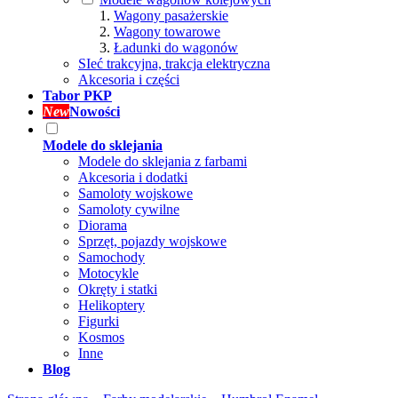
Wagony pasażerskie
Wagony towarowe
Ładunki do wagonów
SIeć trakcyjna, trakcja elektryczna
Akcesoria i części
Tabor PKP
New
Nowości
Modele do sklejania
Modele do sklejania z farbami
Akcesoria i dodatki
Samoloty wojskowe
Samoloty cywilne
Diorama
Sprzęt, pojazdy wojskowe
Samochody
Motocykle
Okręty i statki
Helikoptery
Figurki
Kosmos
Inne
Blog