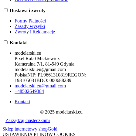
Dostawa i zwroty
Formy Płatności
Zasady wysyłki
Zwroty i Reklamacje
Kontakt
modelarski.eu
Pixel Rafał Mickiewicz
Kameralna 7/1, 81-549 Gdynia
modelarski.eu@gmail.com
Polska
NIP:
PL9661310819
REGON:
193105031
BDO:
000688289
modelarski.eu@gmail.com
+48502649384
Kontakt
© 2025 modelarski.eu
Zarządzaj ciasteczkami
Sklep internetowy shopGold
USTAWIENIA PLIKÓW COOKIES