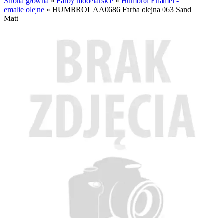
Strona główna
»
Farby modelarskie
»
Humbrol Enamel -
emalie olejne
»
HUMBROL AA0686 Farba olejna 063 Sand
Matt