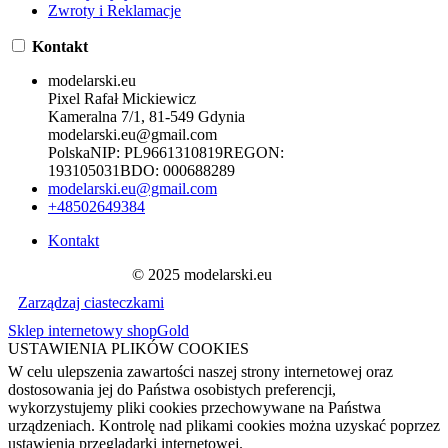
Zwroty i Reklamacje
Kontakt
modelarski.eu
Pixel Rafał Mickiewicz
Kameralna 7/1, 81-549 Gdynia
modelarski.eu@gmail.com
Polska
NIP:
PL9661310819
REGON:
193105031
BDO:
000688289
modelarski.eu@gmail.com
+48502649384
Kontakt
© 2025 modelarski.eu
Zarządzaj ciasteczkami
Sklep internetowy shopGold
USTAWIENIA PLIKÓW COOKIES
W celu ulepszenia zawartości naszej strony internetowej oraz
dostosowania jej do Państwa osobistych preferencji,
wykorzystujemy pliki cookies przechowywane na Państwa
urządzeniach. Kontrolę nad plikami cookies można uzyskać poprzez
ustawienia przeglądarki internetowej.