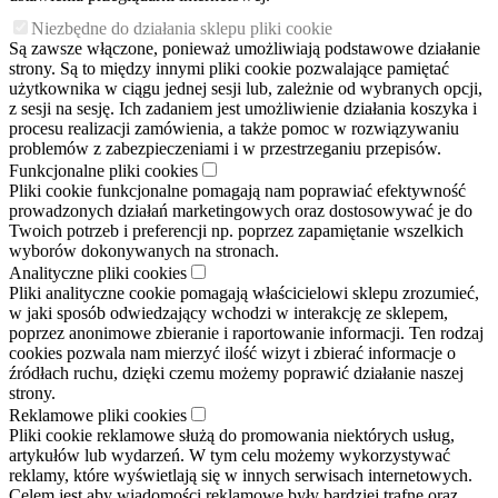
Niezbędne do działania sklepu pliki cookie
Są zawsze włączone, ponieważ umożliwiają podstawowe działanie
strony. Są to między innymi pliki cookie pozwalające pamiętać
użytkownika w ciągu jednej sesji lub, zależnie od wybranych opcji,
z sesji na sesję. Ich zadaniem jest umożliwienie działania koszyka i
procesu realizacji zamówienia, a także pomoc w rozwiązywaniu
problemów z zabezpieczeniami i w przestrzeganiu przepisów.
Funkcjonalne pliki cookies
Pliki cookie funkcjonalne pomagają nam poprawiać efektywność
prowadzonych działań marketingowych oraz dostosowywać je do
Twoich potrzeb i preferencji np. poprzez zapamiętanie wszelkich
wyborów dokonywanych na stronach.
Analityczne pliki cookies
Pliki analityczne cookie pomagają właścicielowi sklepu zrozumieć,
w jaki sposób odwiedzający wchodzi w interakcję ze sklepem,
poprzez anonimowe zbieranie i raportowanie informacji. Ten rodzaj
cookies pozwala nam mierzyć ilość wizyt i zbierać informacje o
źródłach ruchu, dzięki czemu możemy poprawić działanie naszej
strony.
Reklamowe pliki cookies
Pliki cookie reklamowe służą do promowania niektórych usług,
artykułów lub wydarzeń. W tym celu możemy wykorzystywać
reklamy, które wyświetlają się w innych serwisach internetowych.
Celem jest aby wiadomości reklamowe były bardziej trafne oraz