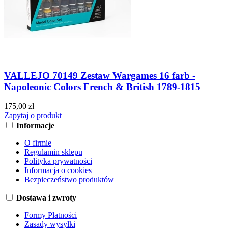
VALLEJO 70149 Zestaw Wargames 16 farb -
Napoleonic Colors French & British 1789-1815
175,00 zł
Zapytaj o produkt
Informacje
O firmie
Regulamin sklepu
Polityka prywatności
Informacja o cookies
Bezpieczeństwo produktów
Dostawa i zwroty
Formy Płatności
Zasady wysyłki