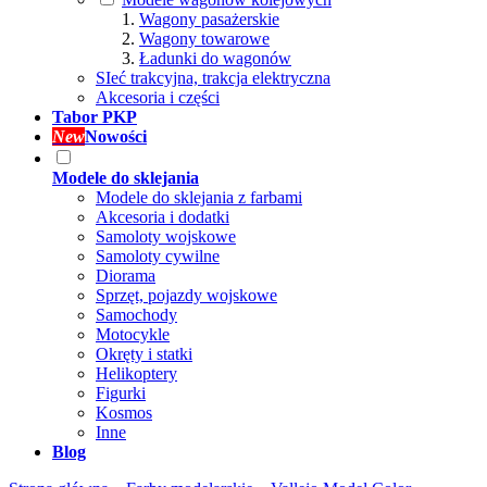
Wagony pasażerskie
Wagony towarowe
Ładunki do wagonów
SIeć trakcyjna, trakcja elektryczna
Akcesoria i części
Tabor PKP
New
Nowości
Modele do sklejania
Modele do sklejania z farbami
Akcesoria i dodatki
Samoloty wojskowe
Samoloty cywilne
Diorama
Sprzęt, pojazdy wojskowe
Samochody
Motocykle
Okręty i statki
Helikoptery
Figurki
Kosmos
Inne
Blog