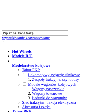
wyszukiwanie zaawansowane
Hot Wheels
Modele R/C
Modelarstwo kolejowe
Tabor PKP
Lokomotywy, pojazdy silnikowe
Zespoły trakcyjne, szynobusy
Modele wagonów kolejowych
Wagony pasażerskie
Wagony towarowe
Ładunki do wagonów
SIeć trakcyjna, trakcja elektryczna
Akcesoria i części
Tabor PKP