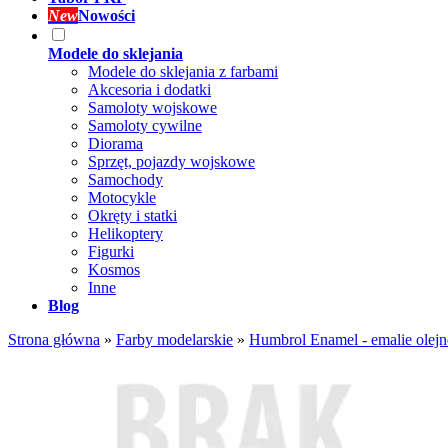
New
Nowości
Modele do sklejania
Modele do sklejania z farbami
Akcesoria i dodatki
Samoloty wojskowe
Samoloty cywilne
Diorama
Sprzęt, pojazdy wojskowe
Samochody
Motocykle
Okręty i statki
Helikoptery
Figurki
Kosmos
Inne
Blog
Strona główna
»
Farby modelarskie
»
Humbrol Enamel - emalie olejn