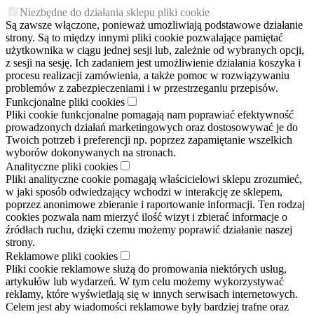
Niezbędne do działania sklepu pliki cookie
Są zawsze włączone, ponieważ umożliwiają podstawowe działanie
strony. Są to między innymi pliki cookie pozwalające pamiętać
użytkownika w ciągu jednej sesji lub, zależnie od wybranych opcji,
z sesji na sesję. Ich zadaniem jest umożliwienie działania koszyka i
procesu realizacji zamówienia, a także pomoc w rozwiązywaniu
problemów z zabezpieczeniami i w przestrzeganiu przepisów.
Funkcjonalne pliki cookies
Pliki cookie funkcjonalne pomagają nam poprawiać efektywność
prowadzonych działań marketingowych oraz dostosowywać je do
Twoich potrzeb i preferencji np. poprzez zapamiętanie wszelkich
wyborów dokonywanych na stronach.
Analityczne pliki cookies
Pliki analityczne cookie pomagają właścicielowi sklepu zrozumieć,
w jaki sposób odwiedzający wchodzi w interakcję ze sklepem,
poprzez anonimowe zbieranie i raportowanie informacji. Ten rodzaj
cookies pozwala nam mierzyć ilość wizyt i zbierać informacje o
źródłach ruchu, dzięki czemu możemy poprawić działanie naszej
strony.
Reklamowe pliki cookies
Pliki cookie reklamowe służą do promowania niektórych usług,
artykułów lub wydarzeń. W tym celu możemy wykorzystywać
reklamy, które wyświetlają się w innych serwisach internetowych.
Celem jest aby wiadomości reklamowe były bardziej trafne oraz