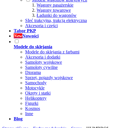
Wagony pasażerskie
Wagony towarowe
Ładunki do wagonów
SIeć trakcyjna, trakcja elektryczna
Akcesoria i części
Tabor PKP
New
Nowości
Modele do sklejania
Modele do sklejania z farbami
Akcesoria i dodatki
Samoloty wojskowe
Samoloty cywilne
Diorama
Sprzęt, pojazdy wojskowe
Samochody
Motocykle
Okręty i statki
Helikoptery
Figurki
Kosmos
Inne
Blog