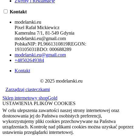
Zwroty i Reklamacje
Kontakt
modelarski.eu
Pixel Rafał Mickiewicz
Kameralna 7/1, 81-549 Gdynia
modelarski.eu@gmail.com
Polska
NIP:
PL9661310819
REGON:
193105031
BDO:
000688289
modelarski.eu@gmail.com
+48502649384
Kontakt
© 2025 modelarski.eu
Zarządzaj ciasteczkami
Sklep internetowy shopGold
USTAWIENIA PLIKÓW COOKIES
W celu ulepszenia zawartości naszej strony internetowej oraz
dostosowania jej do Państwa osobistych preferencji,
wykorzystujemy pliki cookies przechowywane na Państwa
urządzeniach. Kontrolę nad plikami cookies można uzyskać poprzez
ustawienia przeglądarki internetowej.