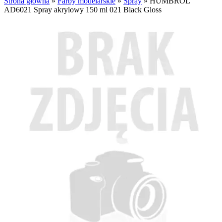
Strona główna
»
Farby modelarskie
»
Spray
»
HUMBROL
AD6021 Spray akrylowy 150 ml 021 Black Gloss