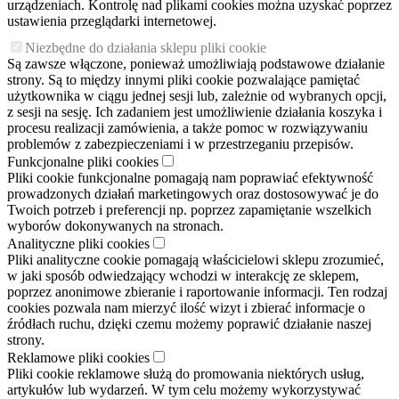
urządzeniach. Kontrolę nad plikami cookies można uzyskać poprzez
ustawienia przeglądarki internetowej.
Niezbędne do działania sklepu pliki cookie
Są zawsze włączone, ponieważ umożliwiają podstawowe działanie
strony. Są to między innymi pliki cookie pozwalające pamiętać
użytkownika w ciągu jednej sesji lub, zależnie od wybranych opcji,
z sesji na sesję. Ich zadaniem jest umożliwienie działania koszyka i
procesu realizacji zamówienia, a także pomoc w rozwiązywaniu
problemów z zabezpieczeniami i w przestrzeganiu przepisów.
Funkcjonalne pliki cookies
Pliki cookie funkcjonalne pomagają nam poprawiać efektywność
prowadzonych działań marketingowych oraz dostosowywać je do
Twoich potrzeb i preferencji np. poprzez zapamiętanie wszelkich
wyborów dokonywanych na stronach.
Analityczne pliki cookies
Pliki analityczne cookie pomagają właścicielowi sklepu zrozumieć,
w jaki sposób odwiedzający wchodzi w interakcję ze sklepem,
poprzez anonimowe zbieranie i raportowanie informacji. Ten rodzaj
cookies pozwala nam mierzyć ilość wizyt i zbierać informacje o
źródłach ruchu, dzięki czemu możemy poprawić działanie naszej
strony.
Reklamowe pliki cookies
Pliki cookie reklamowe służą do promowania niektórych usług,
artykułów lub wydarzeń. W tym celu możemy wykorzystywać