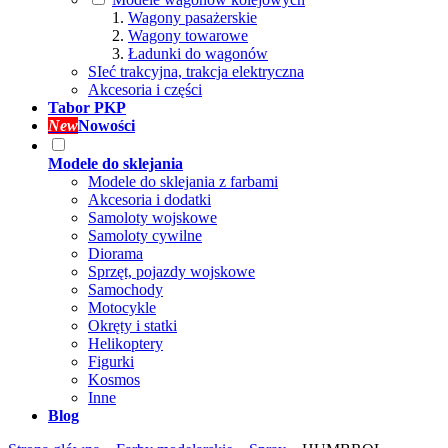
Wagony pasażerskie
Wagony towarowe
Ładunki do wagonów
SIeć trakcyjna, trakcja elektryczna
Akcesoria i części
Tabor PKP
New
Nowości
Modele do sklejania
Modele do sklejania z farbami
Akcesoria i dodatki
Samoloty wojskowe
Samoloty cywilne
Diorama
Sprzęt, pojazdy wojskowe
Samochody
Motocykle
Okręty i statki
Helikoptery
Figurki
Kosmos
Inne
Blog