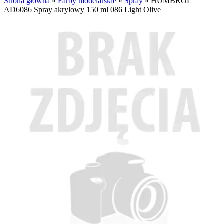
Strona główna
»
Farby modelarskie
»
Spray
»
HUMBROL
AD6086 Spray akrylowy 150 ml 086 Light Olive