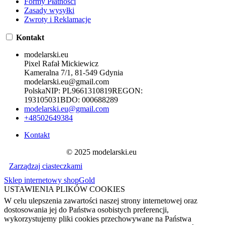
Formy Płatności
Zasady wysyłki
Zwroty i Reklamacje
Kontakt
modelarski.eu
Pixel Rafał Mickiewicz
Kameralna 7/1, 81-549 Gdynia
modelarski.eu@gmail.com
Polska
NIP:
PL9661310819
REGON:
193105031
BDO:
000688289
modelarski.eu@gmail.com
+48502649384
Kontakt
© 2025 modelarski.eu
Zarządzaj ciasteczkami
Sklep internetowy shopGold
USTAWIENIA PLIKÓW COOKIES
W celu ulepszenia zawartości naszej strony internetowej oraz
dostosowania jej do Państwa osobistych preferencji,
wykorzystujemy pliki cookies przechowywane na Państwa