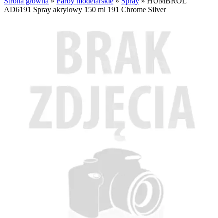
Strona główna
»
Farby modelarskie
»
Spray
»
HUMBROL
AD6191 Spray akrylowy 150 ml 191 Chrome Silver