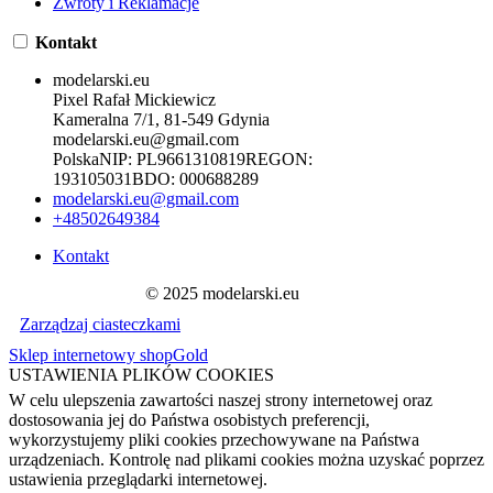
Zwroty i Reklamacje
Kontakt
modelarski.eu
Pixel Rafał Mickiewicz
Kameralna 7/1, 81-549 Gdynia
modelarski.eu@gmail.com
Polska
NIP:
PL9661310819
REGON:
193105031
BDO:
000688289
modelarski.eu@gmail.com
+48502649384
Kontakt
© 2025 modelarski.eu
Zarządzaj ciasteczkami
Sklep internetowy shopGold
USTAWIENIA PLIKÓW COOKIES
W celu ulepszenia zawartości naszej strony internetowej oraz
dostosowania jej do Państwa osobistych preferencji,
wykorzystujemy pliki cookies przechowywane na Państwa
urządzeniach. Kontrolę nad plikami cookies można uzyskać poprzez
ustawienia przeglądarki internetowej.