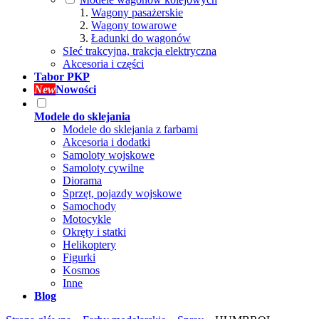
Wagony pasażerskie
Wagony towarowe
Ładunki do wagonów
SIeć trakcyjna, trakcja elektryczna
Akcesoria i części
Tabor PKP
New
Nowości
Modele do sklejania
Modele do sklejania z farbami
Akcesoria i dodatki
Samoloty wojskowe
Samoloty cywilne
Diorama
Sprzęt, pojazdy wojskowe
Samochody
Motocykle
Okręty i statki
Helikoptery
Figurki
Kosmos
Inne
Blog