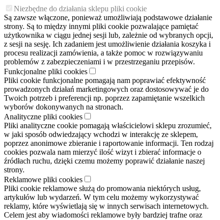
Niezbędne do działania sklepu pliki cookie
Są zawsze włączone, ponieważ umożliwiają podstawowe działanie
strony. Są to między innymi pliki cookie pozwalające pamiętać
użytkownika w ciągu jednej sesji lub, zależnie od wybranych opcji,
z sesji na sesję. Ich zadaniem jest umożliwienie działania koszyka i
procesu realizacji zamówienia, a także pomoc w rozwiązywaniu
problemów z zabezpieczeniami i w przestrzeganiu przepisów.
Funkcjonalne pliki cookies
Pliki cookie funkcjonalne pomagają nam poprawiać efektywność
prowadzonych działań marketingowych oraz dostosowywać je do
Twoich potrzeb i preferencji np. poprzez zapamiętanie wszelkich
wyborów dokonywanych na stronach.
Analityczne pliki cookies
Pliki analityczne cookie pomagają właścicielowi sklepu zrozumieć,
w jaki sposób odwiedzający wchodzi w interakcję ze sklepem,
poprzez anonimowe zbieranie i raportowanie informacji. Ten rodzaj
cookies pozwala nam mierzyć ilość wizyt i zbierać informacje o
źródłach ruchu, dzięki czemu możemy poprawić działanie naszej
strony.
Reklamowe pliki cookies
Pliki cookie reklamowe służą do promowania niektórych usług,
artykułów lub wydarzeń. W tym celu możemy wykorzystywać
reklamy, które wyświetlają się w innych serwisach internetowych.
Celem jest aby wiadomości reklamowe były bardziej trafne oraz