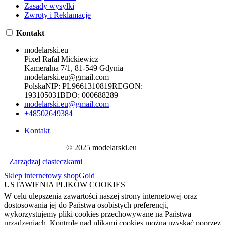
Zasady wysyłki
Zwroty i Reklamacje
Kontakt
modelarski.eu
Pixel Rafał Mickiewicz
Kameralna 7/1, 81-549 Gdynia
modelarski.eu@gmail.com
Polska
NIP:
PL9661310819
REGON:
193105031
BDO:
000688289
modelarski.eu@gmail.com
+48502649384
Kontakt
© 2025 modelarski.eu
Zarządzaj ciasteczkami
Sklep internetowy shopGold
USTAWIENIA PLIKÓW COOKIES
W celu ulepszenia zawartości naszej strony internetowej oraz
dostosowania jej do Państwa osobistych preferencji,
wykorzystujemy pliki cookies przechowywane na Państwa
urządzeniach. Kontrolę nad plikami cookies można uzyskać poprzez