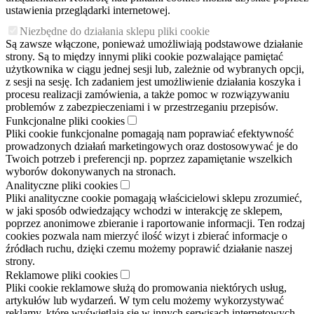
ustawienia przeglądarki internetowej.
Niezbędne do działania sklepu pliki cookie
Są zawsze włączone, ponieważ umożliwiają podstawowe działanie
strony. Są to między innymi pliki cookie pozwalające pamiętać
użytkownika w ciągu jednej sesji lub, zależnie od wybranych opcji,
z sesji na sesję. Ich zadaniem jest umożliwienie działania koszyka i
procesu realizacji zamówienia, a także pomoc w rozwiązywaniu
problemów z zabezpieczeniami i w przestrzeganiu przepisów.
Funkcjonalne pliki cookies
Pliki cookie funkcjonalne pomagają nam poprawiać efektywność
prowadzonych działań marketingowych oraz dostosowywać je do
Twoich potrzeb i preferencji np. poprzez zapamiętanie wszelkich
wyborów dokonywanych na stronach.
Analityczne pliki cookies
Pliki analityczne cookie pomagają właścicielowi sklepu zrozumieć,
w jaki sposób odwiedzający wchodzi w interakcję ze sklepem,
poprzez anonimowe zbieranie i raportowanie informacji. Ten rodzaj
cookies pozwala nam mierzyć ilość wizyt i zbierać informacje o
źródłach ruchu, dzięki czemu możemy poprawić działanie naszej
strony.
Reklamowe pliki cookies
Pliki cookie reklamowe służą do promowania niektórych usług,
artykułów lub wydarzeń. W tym celu możemy wykorzystywać
reklamy, które wyświetlają się w innych serwisach internetowych.