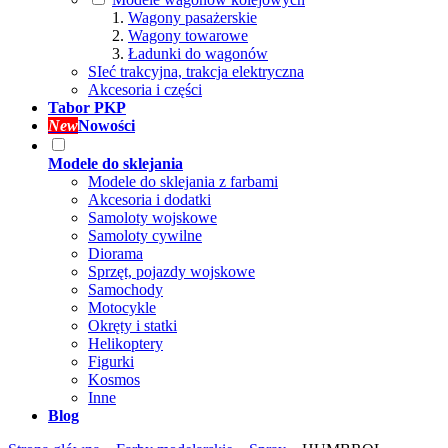
Wagony pasażerskie
Wagony towarowe
Ładunki do wagonów
SIeć trakcyjna, trakcja elektryczna
Akcesoria i części
Tabor PKP
New
Nowości
Modele do sklejania
Modele do sklejania z farbami
Akcesoria i dodatki
Samoloty wojskowe
Samoloty cywilne
Diorama
Sprzęt, pojazdy wojskowe
Samochody
Motocykle
Okręty i statki
Helikoptery
Figurki
Kosmos
Inne
Blog