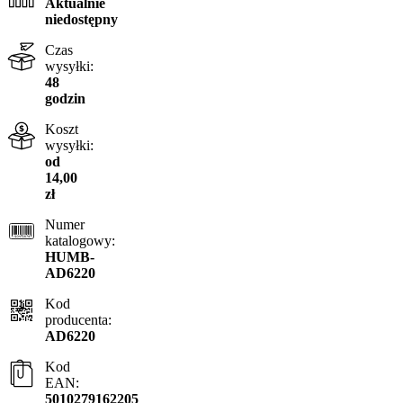
Aktualnie
niedostępny
Czas
wysyłki:
48
godzin
Koszt
wysyłki:
od
14,00
zł
Numer
katalogowy:
HUMB-
AD6220
Kod
producenta:
AD6220
Kod
EAN:
5010279162205