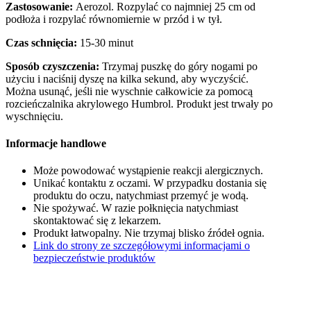
Zastosowanie:
Aerozol. Rozpylać co najmniej 25 cm od
podłoża i rozpylać równomiernie w przód i w tył.
Czas schnięcia:
15-30 minut
Sposób czyszczenia:
Trzymaj puszkę do góry nogami po
użyciu i naciśnij dyszę na kilka sekund, aby wyczyścić.
Można usunąć, jeśli nie wyschnie całkowicie za pomocą
rozcieńczalnika akrylowego Humbrol. Produkt jest trwały po
wyschnięciu.
Informacje handlowe
Może powodować wystąpienie reakcji alergicznych.
Unikać kontaktu z oczami. W przypadku dostania się
produktu do oczu, natychmiast przemyć je wodą.
Nie spożywać. W razie połknięcia natychmiast
skontaktować się z lekarzem.
Produkt łatwopalny. Nie trzymaj blisko źródeł ognia.
Link do strony ze szczegółowymi informacjami o
bezpieczeństwie produktów