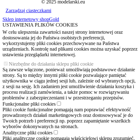
© 2025 modelarski.eu
Zarządzaj ciasteczkami
Sklep internetowy shopGold
USTAWIENIA PLIKÓW COOKIES
W celu ulepszenia zawartości naszej strony internetowej oraz
dostosowania jej do Państwa osobistych preferencji,
wykorzystujemy pliki cookies przechowywane na Państwa
urządzeniach. Kontrolę nad plikami cookies można uzyskać poprzez
ustawienia przeglądarki internetowej.
Niezbędne do działania sklepu pliki cookie
Są zawsze włączone, ponieważ umożliwiają podstawowe działanie
strony. Są to między innymi pliki cookie pozwalające pamiętać
użytkownika w ciągu jednej sesji lub, zależnie od wybranych opcji,
z sesji na sesję. Ich zadaniem jest umożliwienie działania koszyka i
procesu realizacji zamówienia, a także pomoc w rozwiązywaniu
problemów z zabezpieczeniami i w przestrzeganiu przepisów.
Funkcjonalne pliki cookies
Pliki cookie funkcjonalne pomagają nam poprawiać efektywność
prowadzonych działań marketingowych oraz dostosowywać je do
Twoich potrzeb i preferencji np. poprzez zapamiętanie wszelkich
wyborów dokonywanych na stronach.
Analityczne pliki cookies
Pliki analityczne cookie pomagają właścicielowi sklepu zrozumieć,