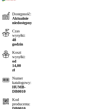
Dostępność:
Aktualnie
niedostępny
Czas
wysyłki:
48
godzin
Koszt
wysyłki:
od
14,00
zł
Numer
katalogowy:
HUMB-
DB0010
Kod
producenta:
DB0010