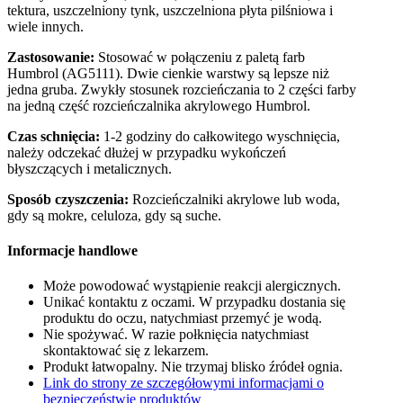
tektura, uszczelniony tynk, uszczelniona płyta pilśniowa i
wiele innych.
Zastosowanie:
Stosować w połączeniu z paletą farb
Humbrol (AG5111). Dwie cienkie warstwy są lepsze niż
jedna gruba. Zwykły stosunek rozcieńczania to 2 części farby
na jedną część rozcieńczalnika akrylowego Humbrol.
Czas schnięcia:
1-2 godziny do całkowitego wyschnięcia,
należy odczekać dłużej w przypadku wykończeń
błyszczących i metalicznych.
Sposób czyszczenia:
Rozcieńczalniki akrylowe lub woda,
gdy są mokre, celuloza, gdy są suche.
Informacje handlowe
Może powodować wystąpienie reakcji alergicznych.
Unikać kontaktu z oczami. W przypadku dostania się
produktu do oczu, natychmiast przemyć je wodą.
Nie spożywać. W razie połknięcia natychmiast
skontaktować się z lekarzem.
Produkt łatwopalny. Nie trzymaj blisko źródeł ognia.
Link do strony ze szczegółowymi informacjami o
bezpieczeństwie produktów