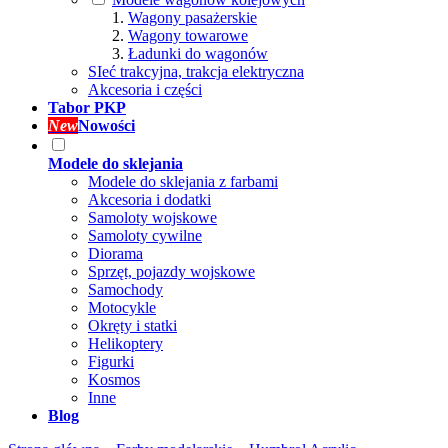
Wagony pasażerskie
Wagony towarowe
Ładunki do wagonów
SIeć trakcyjna, trakcja elektryczna
Akcesoria i części
Tabor PKP
New
Nowości
Modele do sklejania
Modele do sklejania z farbami
Akcesoria i dodatki
Samoloty wojskowe
Samoloty cywilne
Diorama
Sprzęt, pojazdy wojskowe
Samochody
Motocykle
Okręty i statki
Helikoptery
Figurki
Kosmos
Inne
Blog