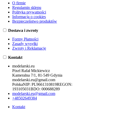
O firmie
Regulamin sklepu
Polityka prywatności
Informacja o cookies
Bezpieczeństwo produktów
Dostawa i zwroty
Formy Płatności
Zasady wysyłki
Zwroty i Reklamacje
Kontakt
modelarski.eu
Pixel Rafał Mickiewicz
Kameralna 7/1, 81-549 Gdynia
modelarski.eu@gmail.com
Polska
NIP:
PL9661310819
REGON:
193105031
BDO:
000688289
modelarski.eu@gmail.com
+48502649384
Kontakt