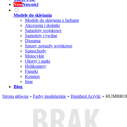
New
Nowości
Modele do sklejania
Modele do sklejania z farbami
Akcesoria i dodatki
Samoloty wojskowe
Samoloty cywilne
Diorama
Sprzęt, pojazdy wojskowe
Samochody
Motocykle
Okręty i statki
Helikoptery
Figurki
Kosmos
Inne
Blog
Strona główna
»
Farby modelarskie
»
Humbrol Acrylic
»
HUMBROL DB