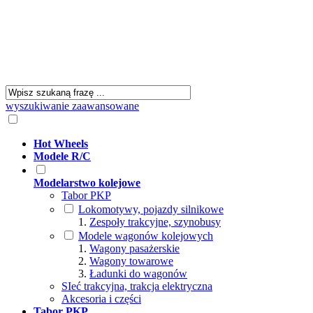
wyszukiwanie zaawansowane
Hot Wheels
Modele R/C
Modelarstwo kolejowe
Tabor PKP
Lokomotywy, pojazdy silnikowe
Zespoły trakcyjne, szynobusy
Modele wagonów kolejowych
Wagony pasażerskie
Wagony towarowe
Ładunki do wagonów
SIeć trakcyjna, trakcja elektryczna
Akcesoria i części
Tabor PKP