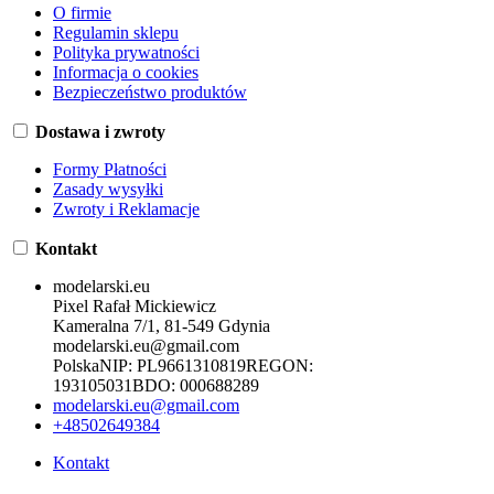
O firmie
Regulamin sklepu
Polityka prywatności
Informacja o cookies
Bezpieczeństwo produktów
Dostawa i zwroty
Formy Płatności
Zasady wysyłki
Zwroty i Reklamacje
Kontakt
modelarski.eu
Pixel Rafał Mickiewicz
Kameralna 7/1, 81-549 Gdynia
modelarski.eu@gmail.com
Polska
NIP:
PL9661310819
REGON:
193105031
BDO:
000688289
modelarski.eu@gmail.com
+48502649384
Kontakt