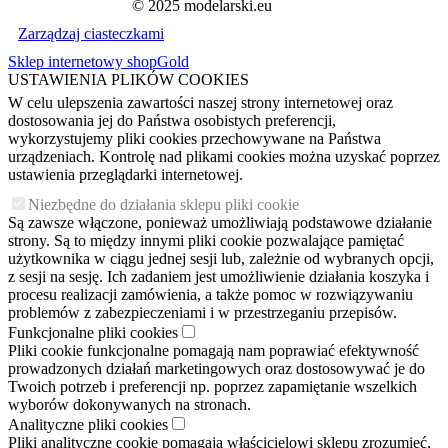
© 2025 modelarski.eu
Zarządzaj ciasteczkami
Sklep internetowy shopGold
USTAWIENIA PLIKÓW COOKIES
W celu ulepszenia zawartości naszej strony internetowej oraz
dostosowania jej do Państwa osobistych preferencji,
wykorzystujemy pliki cookies przechowywane na Państwa
urządzeniach. Kontrolę nad plikami cookies można uzyskać poprzez
ustawienia przeglądarki internetowej.
Niezbędne do działania sklepu pliki cookie
Są zawsze włączone, ponieważ umożliwiają podstawowe działanie
strony. Są to między innymi pliki cookie pozwalające pamiętać
użytkownika w ciągu jednej sesji lub, zależnie od wybranych opcji,
z sesji na sesję. Ich zadaniem jest umożliwienie działania koszyka i
procesu realizacji zamówienia, a także pomoc w rozwiązywaniu
problemów z zabezpieczeniami i w przestrzeganiu przepisów.
Funkcjonalne pliki cookies
Pliki cookie funkcjonalne pomagają nam poprawiać efektywność
prowadzonych działań marketingowych oraz dostosowywać je do
Twoich potrzeb i preferencji np. poprzez zapamiętanie wszelkich
wyborów dokonywanych na stronach.
Analityczne pliki cookies
Pliki analityczne cookie pomagają właścicielowi sklepu zrozumieć,