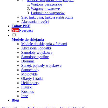
Wagony pasażerskie
Wagony towarowe
Ładunki do wagonów
SIeć trakcyjna, trakcja elektryczna
Akcesoria i części
Tabor PKP
New
Nowości
Modele do sklejania
Modele do sklejania z farbami
Akcesoria i dodatki
Samoloty wojskowe
Samoloty cywilne
Diorama
Sprzęt, pojazdy wojskowe
Samochody
Motocykle
Okręty i statki
Helikoptery
Figurki
Kosmos
Inne
Blog