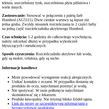
tektura, uszczelniony tynk, uszczelniona płyta pilśniowa i
wiele innych.
Zastosowanie:
Stosować w połączeniu z paletą farb
Humbrol (AG5111). Dwie cienkie warstwy są lepsze niż
jedna gruba. Zwykły stosunek rozcieńczania to 2 części farby
na jedną część rozcieńczalnika akrylowego Humbrol.
Czas schnięcia:
1-2 godziny do całkowitego wyschnięcia,
należy odczekać dłużej w przypadku wykończeń
błyszczących i metalicznych.
Sposób czyszczenia:
Rozcieńczalniki akrylowe lub woda,
gdy są mokre, celuloza, gdy są suche.
Informacje handlowe
Może powodować wystąpienie reakcji alergicznych.
Unikać kontaktu z oczami. W przypadku dostania się
produktu do oczu, natychmiast przemyć je wodą.
Nie spożywać. W razie połknięcia natychmiast
skontaktować się z lekarzem.
Produkt łatwopalny. Nie trzymaj blisko źródeł ognia.
Link do strony ze szczegółowymi informacjami o
bezpieczeństwie produktów