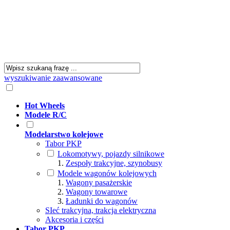
wyszukiwanie zaawansowane
Hot Wheels
Modele R/C
Modelarstwo kolejowe
Tabor PKP
Lokomotywy, pojazdy silnikowe
Zespoły trakcyjne, szynobusy
Modele wagonów kolejowych
Wagony pasażerskie
Wagony towarowe
Ładunki do wagonów
SIeć trakcyjna, trakcja elektryczna
Akcesoria i części
Tabor PKP