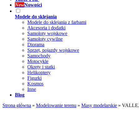
New
Nowości
Modele do sklejania
Modele do sklejania z farbami
Akcesoria i dodatki
Samoloty wojskowe
Samoloty cywilne
Diorama
Sprzęt, pojazdy wojskowe
Samochody
Motocykle
Okręty i statki
Helikoptery
Figurki
Kosmos
Inne
Blog
Strona główna
»
Modelowanie terenu
»
Masy modelarskie
»
VALLEJO