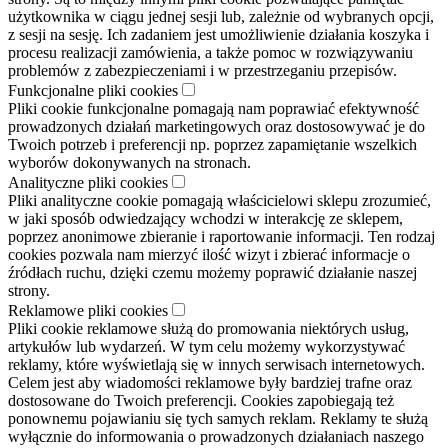
użytkownika w ciągu jednej sesji lub, zależnie od wybranych opcji,
z sesji na sesję. Ich zadaniem jest umożliwienie działania koszyka i
procesu realizacji zamówienia, a także pomoc w rozwiązywaniu
problemów z zabezpieczeniami i w przestrzeganiu przepisów.
Funkcjonalne pliki cookies
Pliki cookie funkcjonalne pomagają nam poprawiać efektywność
prowadzonych działań marketingowych oraz dostosowywać je do
Twoich potrzeb i preferencji np. poprzez zapamiętanie wszelkich
wyborów dokonywanych na stronach.
Analityczne pliki cookies
Pliki analityczne cookie pomagają właścicielowi sklepu zrozumieć,
w jaki sposób odwiedzający wchodzi w interakcję ze sklepem,
poprzez anonimowe zbieranie i raportowanie informacji. Ten rodzaj
cookies pozwala nam mierzyć ilość wizyt i zbierać informacje o
źródłach ruchu, dzięki czemu możemy poprawić działanie naszej
strony.
Reklamowe pliki cookies
Pliki cookie reklamowe służą do promowania niektórych usług,
artykułów lub wydarzeń. W tym celu możemy wykorzystywać
reklamy, które wyświetlają się w innych serwisach internetowych.
Celem jest aby wiadomości reklamowe były bardziej trafne oraz
dostosowane do Twoich preferencji. Cookies zapobiegają też
ponownemu pojawianiu się tych samych reklam. Reklamy te służą
wyłącznie do informowania o prowadzonych działaniach naszego