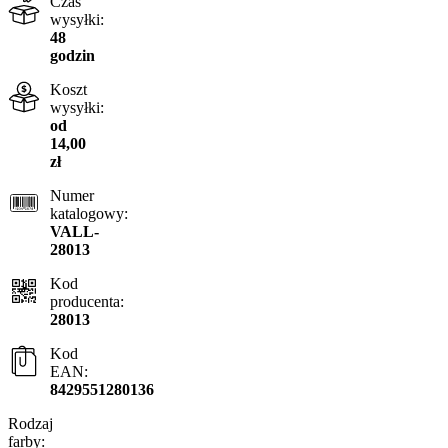
Czas
wysyłki:
48
godzin
Koszt
wysyłki:
od
14,00
zł
Numer
katalogowy:
VALL-
28013
Kod
producenta:
28013
Kod
EAN:
8429551280136
Rodzaj
farby: