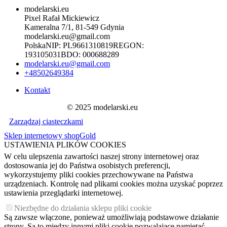
modelarski.eu
Pixel Rafał Mickiewicz
Kameralna 7/1, 81-549 Gdynia
modelarski.eu@gmail.com
Polska
NIP:
PL9661310819
REGON:
193105031
BDO:
000688289
modelarski.eu@gmail.com
+48502649384
Kontakt
© 2025 modelarski.eu
Zarządzaj ciasteczkami
Sklep internetowy shopGold
USTAWIENIA PLIKÓW COOKIES
W celu ulepszenia zawartości naszej strony internetowej oraz
dostosowania jej do Państwa osobistych preferencji,
wykorzystujemy pliki cookies przechowywane na Państwa
urządzeniach. Kontrolę nad plikami cookies można uzyskać poprzez
ustawienia przeglądarki internetowej.
Niezbędne do działania sklepu pliki cookie
Są zawsze włączone, ponieważ umożliwiają podstawowe działanie
strony. Są to między innymi pliki cookie pozwalające pamiętać