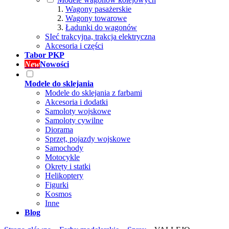
Wagony pasażerskie
Wagony towarowe
Ładunki do wagonów
SIeć trakcyjna, trakcja elektryczna
Akcesoria i części
Tabor PKP
New
Nowości
Modele do sklejania
Modele do sklejania z farbami
Akcesoria i dodatki
Samoloty wojskowe
Samoloty cywilne
Diorama
Sprzęt, pojazdy wojskowe
Samochody
Motocykle
Okręty i statki
Helikoptery
Figurki
Kosmos
Inne
Blog