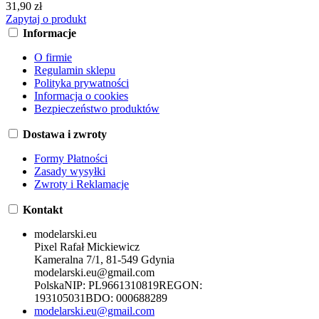
31,90 zł
Zapytaj o produkt
Informacje
O firmie
Regulamin sklepu
Polityka prywatności
Informacja o cookies
Bezpieczeństwo produktów
Dostawa i zwroty
Formy Płatności
Zasady wysyłki
Zwroty i Reklamacje
Kontakt
modelarski.eu
Pixel Rafał Mickiewicz
Kameralna 7/1, 81-549 Gdynia
modelarski.eu@gmail.com
Polska
NIP:
PL9661310819
REGON:
193105031
BDO:
000688289
modelarski.eu@gmail.com