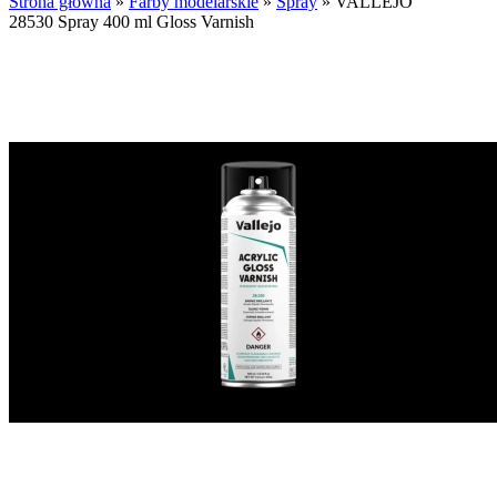
Strona główna
»
Farby modelarskie
»
Spray
»
VALLEJO
28530 Spray 400 ml Gloss Varnish