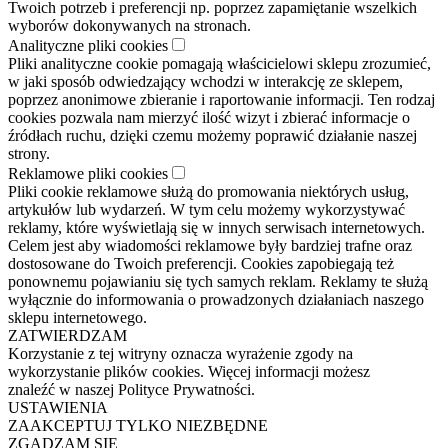
Twoich potrzeb i preferencji np. poprzez zapamiętanie wszelkich
wyborów dokonywanych na stronach.
Analityczne pliki cookies
Pliki analityczne cookie pomagają właścicielowi sklepu zrozumieć,
w jaki sposób odwiedzający wchodzi w interakcję ze sklepem,
poprzez anonimowe zbieranie i raportowanie informacji. Ten rodzaj
cookies pozwala nam mierzyć ilość wizyt i zbierać informacje o
źródłach ruchu, dzięki czemu możemy poprawić działanie naszej
strony.
Reklamowe pliki cookies
Pliki cookie reklamowe służą do promowania niektórych usług,
artykułów lub wydarzeń. W tym celu możemy wykorzystywać
reklamy, które wyświetlają się w innych serwisach internetowych.
Celem jest aby wiadomości reklamowe były bardziej trafne oraz
dostosowane do Twoich preferencji. Cookies zapobiegają też
ponownemu pojawianiu się tych samych reklam. Reklamy te służą
wyłącznie do informowania o prowadzonych działaniach naszego
sklepu internetowego.
ZATWIERDZAM
Korzystanie z tej witryny oznacza wyrażenie zgody na
wykorzystanie plików cookies. Więcej informacji możesz
znaleźć w naszej Polityce Prywatności.
USTAWIENIA
ZAAKCEPTUJ TYLKO NIEZBĘDNE
ZGADZAM SIĘ