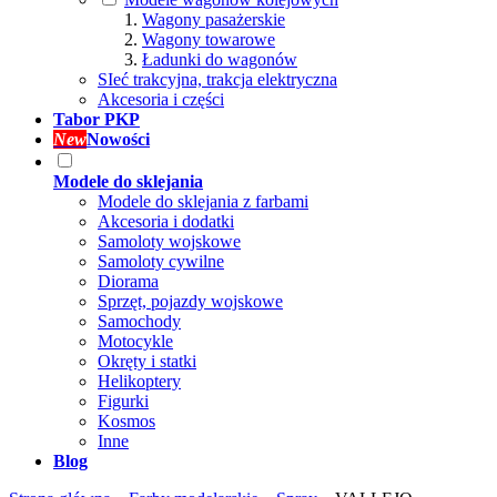
Wagony pasażerskie
Wagony towarowe
Ładunki do wagonów
SIeć trakcyjna, trakcja elektryczna
Akcesoria i części
Tabor PKP
New
Nowości
Modele do sklejania
Modele do sklejania z farbami
Akcesoria i dodatki
Samoloty wojskowe
Samoloty cywilne
Diorama
Sprzęt, pojazdy wojskowe
Samochody
Motocykle
Okręty i statki
Helikoptery
Figurki
Kosmos
Inne
Blog