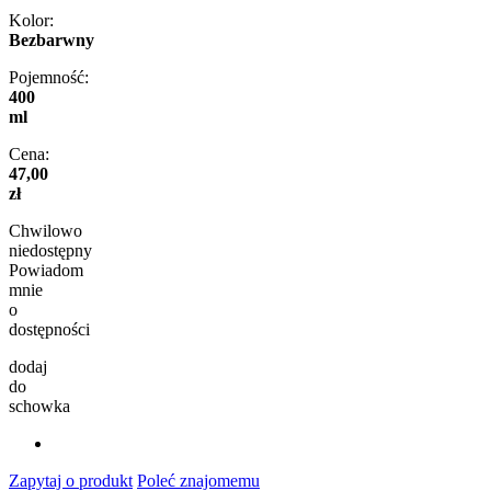
Kolor:
Bezbarwny
Pojemność:
400
ml
Cena:
47,00
zł
Chwilowo
niedostępny
Powiadom
mnie
o
dostępności
dodaj
do
schowka
Zapytaj o produkt
Poleć znajomemu