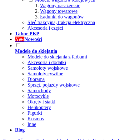
Wagony pasażerskie
Wagony towarowe
Ładunki do wagonów
SIeć trakcyjna, trakcja elektryczna
Akcesoria i części
Tabor PKP
New
Nowości
Modele do sklejania
Modele do sklejania z farbami
Akcesoria i dodatki
Samoloty wojskowe
Samoloty cywilne
Diorama
Sprzęt, pojazdy wojskowe
Samochody
Motocykle
Okręty i statki
Helikoptery
Figurki
Kosmos
Inne
Blog