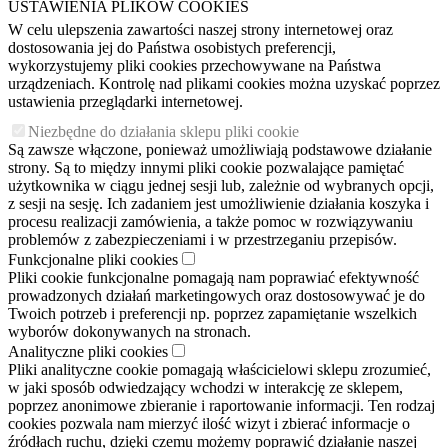
USTAWIENIA PLIKÓW COOKIES
W celu ulepszenia zawartości naszej strony internetowej oraz
dostosowania jej do Państwa osobistych preferencji,
wykorzystujemy pliki cookies przechowywane na Państwa
urządzeniach. Kontrolę nad plikami cookies można uzyskać poprzez
ustawienia przeglądarki internetowej.
Niezbędne do działania sklepu pliki cookie
Są zawsze włączone, ponieważ umożliwiają podstawowe działanie
strony. Są to między innymi pliki cookie pozwalające pamiętać
użytkownika w ciągu jednej sesji lub, zależnie od wybranych opcji,
z sesji na sesję. Ich zadaniem jest umożliwienie działania koszyka i
procesu realizacji zamówienia, a także pomoc w rozwiązywaniu
problemów z zabezpieczeniami i w przestrzeganiu przepisów.
Funkcjonalne pliki cookies
Pliki cookie funkcjonalne pomagają nam poprawiać efektywność
prowadzonych działań marketingowych oraz dostosowywać je do
Twoich potrzeb i preferencji np. poprzez zapamiętanie wszelkich
wyborów dokonywanych na stronach.
Analityczne pliki cookies
Pliki analityczne cookie pomagają właścicielowi sklepu zrozumieć,
w jaki sposób odwiedzający wchodzi w interakcję ze sklepem,
poprzez anonimowe zbieranie i raportowanie informacji. Ten rodzaj
cookies pozwala nam mierzyć ilość wizyt i zbierać informacje o
źródłach ruchu, dzięki czemu możemy poprawić działanie naszej