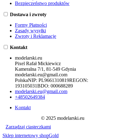
Bezpieczeństwo produktów
Dostawa i zwroty
Formy Płatności
Zasady wysyłki
Zwroty i Reklamacje
Kontakt
modelarski.eu
Pixel Rafał Mickiewicz
Kameralna 7/1, 81-549 Gdynia
modelarski.eu@gmail.com
Polska
NIP:
PL9661310819
REGON:
193105031
BDO:
000688289
modelarski.eu@gmail.com
+48502649384
Kontakt
© 2025 modelarski.eu
Zarządzaj ciasteczkami
Sklep internetowy shopGold