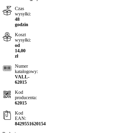
Czas
wysyłki:
48
godzin
Koszt
wysyłki:
od
14,00
zł
Numer
katalogowy:
VALL-
62015
Kod
producenta:
62015
Kod
EAN:
8429551620154