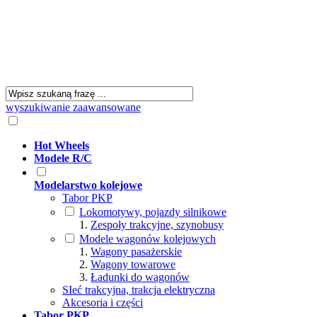
wyszukiwanie zaawansowane
Hot Wheels
Modele R/C
Modelarstwo kolejowe
Tabor PKP
Lokomotywy, pojazdy silnikowe
Zespoły trakcyjne, szynobusy
Modele wagonów kolejowych
Wagony pasażerskie
Wagony towarowe
Ładunki do wagonów
SIeć trakcyjna, trakcja elektryczna
Akcesoria i części
Tabor PKP