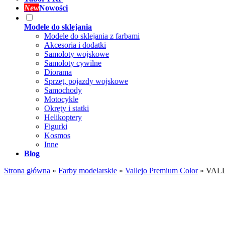
New
Nowości
Modele do sklejania
Modele do sklejania z farbami
Akcesoria i dodatki
Samoloty wojskowe
Samoloty cywilne
Diorama
Sprzęt, pojazdy wojskowe
Samochody
Motocykle
Okręty i statki
Helikoptery
Figurki
Kosmos
Inne
Blog
Strona główna
»
Farby modelarskie
»
Vallejo Premium Color
»
VALLE