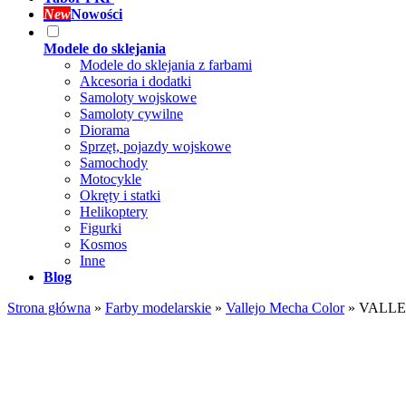
New
Nowości
Modele do sklejania
Modele do sklejania z farbami
Akcesoria i dodatki
Samoloty wojskowe
Samoloty cywilne
Diorama
Sprzęt, pojazdy wojskowe
Samochody
Motocykle
Okręty i statki
Helikoptery
Figurki
Kosmos
Inne
Blog
Strona główna
»
Farby modelarskie
»
Vallejo Mecha Color
»
VALLEJ