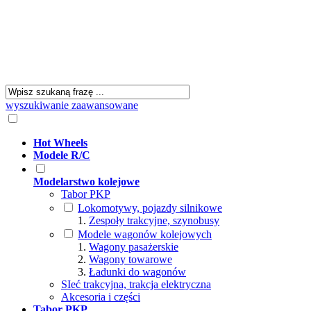
wyszukiwanie zaawansowane
Hot Wheels
Modele R/C
Modelarstwo kolejowe
Tabor PKP
Lokomotywy, pojazdy silnikowe
Zespoły trakcyjne, szynobusy
Modele wagonów kolejowych
Wagony pasażerskie
Wagony towarowe
Ładunki do wagonów
SIeć trakcyjna, trakcja elektryczna
Akcesoria i części
Tabor PKP