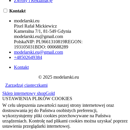
Zwroty i Reklamacje
Kontakt
modelarski.eu
Pixel Rafał Mickiewicz
Kameralna 7/1, 81-549 Gdynia
modelarski.eu@gmail.com
Polska
NIP:
PL9661310819
REGON:
193105031
BDO:
000688289
modelarski.eu@gmail.com
+48502649384
Kontakt
© 2025 modelarski.eu
Zarządzaj ciasteczkami
Sklep internetowy shopGold
USTAWIENIA PLIKÓW COOKIES
W celu ulepszenia zawartości naszej strony internetowej oraz
dostosowania jej do Państwa osobistych preferencji,
wykorzystujemy pliki cookies przechowywane na Państwa
urządzeniach. Kontrolę nad plikami cookies można uzyskać poprzez
ustawienia przeglądarki internetowej.