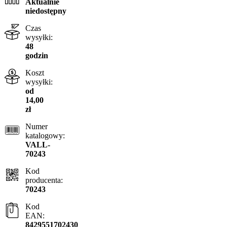
Aktualnie
niedostępny
Czas
wysyłki:
48
godzin
Koszt
wysyłki:
od
14,00
zł
Numer
katalogowy:
VALL-
70243
Kod
producenta:
70243
Kod
EAN:
8429551702430