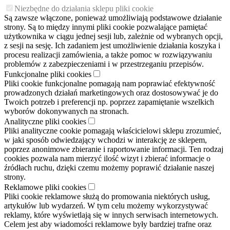
Niezbędne do działania sklepu pliki cookie
Są zawsze włączone, ponieważ umożliwiają podstawowe działanie
strony. Są to między innymi pliki cookie pozwalające pamiętać
użytkownika w ciągu jednej sesji lub, zależnie od wybranych opcji,
z sesji na sesję. Ich zadaniem jest umożliwienie działania koszyka i
procesu realizacji zamówienia, a także pomoc w rozwiązywaniu
problemów z zabezpieczeniami i w przestrzeganiu przepisów.
Funkcjonalne pliki cookies
Pliki cookie funkcjonalne pomagają nam poprawiać efektywność
prowadzonych działań marketingowych oraz dostosowywać je do
Twoich potrzeb i preferencji np. poprzez zapamiętanie wszelkich
wyborów dokonywanych na stronach.
Analityczne pliki cookies
Pliki analityczne cookie pomagają właścicielowi sklepu zrozumieć,
w jaki sposób odwiedzający wchodzi w interakcję ze sklepem,
poprzez anonimowe zbieranie i raportowanie informacji. Ten rodzaj
cookies pozwala nam mierzyć ilość wizyt i zbierać informacje o
źródłach ruchu, dzięki czemu możemy poprawić działanie naszej
strony.
Reklamowe pliki cookies
Pliki cookie reklamowe służą do promowania niektórych usług,
artykułów lub wydarzeń. W tym celu możemy wykorzystywać
reklamy, które wyświetlają się w innych serwisach internetowych.
Celem jest aby wiadomości reklamowe były bardziej trafne oraz