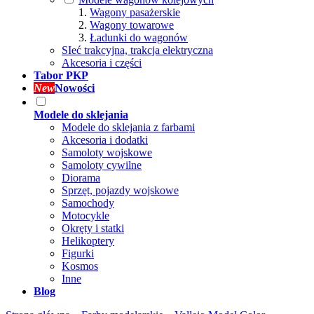
Wagony pasażerskie
Wagony towarowe
Ładunki do wagonów
SIeć trakcyjna, trakcja elektryczna
Akcesoria i części
Tabor PKP
New
Nowości
Modele do sklejania
Modele do sklejania z farbami
Akcesoria i dodatki
Samoloty wojskowe
Samoloty cywilne
Diorama
Sprzęt, pojazdy wojskowe
Samochody
Motocykle
Okręty i statki
Helikoptery
Figurki
Kosmos
Inne
Blog