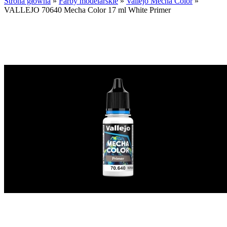
Strona główna
»
Farby modelarskie
»
Vallejo Mecha Color
»
VALLEJO 70640 Mecha Color 17 ml White Primer