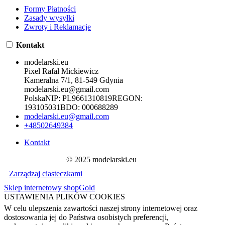
Formy Płatności
Zasady wysyłki
Zwroty i Reklamacje
Kontakt
modelarski.eu
Pixel Rafał Mickiewicz
Kameralna 7/1, 81-549 Gdynia
modelarski.eu@gmail.com
Polska
NIP:
PL9661310819
REGON:
193105031
BDO:
000688289
modelarski.eu@gmail.com
+48502649384
Kontakt
© 2025 modelarski.eu
Zarządzaj ciasteczkami
Sklep internetowy shopGold
USTAWIENIA PLIKÓW COOKIES
W celu ulepszenia zawartości naszej strony internetowej oraz
dostosowania jej do Państwa osobistych preferencji,