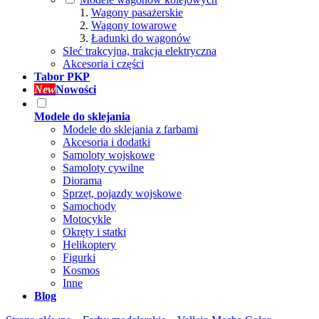
Wagony pasażerskie
Wagony towarowe
Ładunki do wagonów
SIeć trakcyjna, trakcja elektryczna
Akcesoria i części
Tabor PKP
New
Nowości
Modele do sklejania
Modele do sklejania z farbami
Akcesoria i dodatki
Samoloty wojskowe
Samoloty cywilne
Diorama
Sprzęt, pojazdy wojskowe
Samochody
Motocykle
Okręty i statki
Helikoptery
Figurki
Kosmos
Inne
Blog