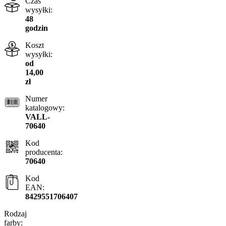
Czas
wysyłki:
48
godzin
Koszt
wysyłki:
od
14,00
zł
Numer
katalogowy:
VALL-
70640
Kod
producenta:
70640
Kod
EAN:
8429551706407
Rodzaj
farby: