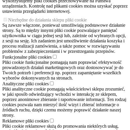
wykorzystujemy pliki cookies przechowywane na Państwa
urządzeniach. Kontrolę nad plikami cookies można uzyskać poprzez
ustawienia przeglądarki internetowej.
Niezbędne do działania sklepu pliki cookie
Są zawsze włączone, ponieważ umożliwiają podstawowe działanie
strony. Są to między innymi pliki cookie pozwalające pamiętać
użytkownika w ciągu jednej sesji lub, zależnie od wybranych opcji,
z sesji na sesję. Ich zadaniem jest umożliwienie działania koszyka i
procesu realizacji zamówienia, a także pomoc w rozwiązywaniu
problemów z zabezpieczeniami i w przestrzeganiu przepisów.
Funkcjonalne pliki cookies
Pliki cookie funkcjonalne pomagają nam poprawiać efektywność
prowadzonych działań marketingowych oraz dostosowywać je do
Twoich potrzeb i preferencji np. poprzez zapamiętanie wszelkich
wyborów dokonywanych na stronach.
Analityczne pliki cookies
Pliki analityczne cookie pomagają właścicielowi sklepu zrozumieć,
w jaki sposób odwiedzający wchodzi w interakcję ze sklepem,
poprzez anonimowe zbieranie i raportowanie informacji. Ten rodzaj
cookies pozwala nam mierzyć ilość wizyt i zbierać informacje o
źródłach ruchu, dzięki czemu możemy poprawić działanie naszej
strony.
Reklamowe pliki cookies
Pliki cookie reklamowe służą do promowania niektórych usług,