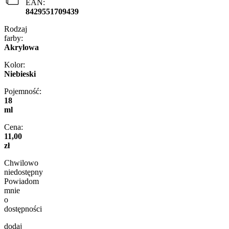
EAN:
8429551709439
Rodzaj
farby:
Akrylowa
Kolor:
Niebieski
Pojemność:
18
ml
Cena:
11,00
zł
Chwilowo
niedostępny
Powiadom
mnie
o
dostępności
dodaj