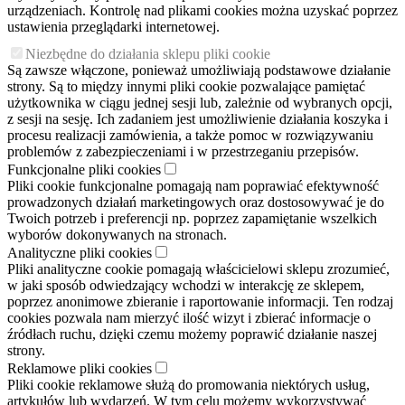
urządzeniach. Kontrolę nad plikami cookies można uzyskać poprzez
ustawienia przeglądarki internetowej.
Niezbędne do działania sklepu pliki cookie
Są zawsze włączone, ponieważ umożliwiają podstawowe działanie
strony. Są to między innymi pliki cookie pozwalające pamiętać
użytkownika w ciągu jednej sesji lub, zależnie od wybranych opcji,
z sesji na sesję. Ich zadaniem jest umożliwienie działania koszyka i
procesu realizacji zamówienia, a także pomoc w rozwiązywaniu
problemów z zabezpieczeniami i w przestrzeganiu przepisów.
Funkcjonalne pliki cookies
Pliki cookie funkcjonalne pomagają nam poprawiać efektywność
prowadzonych działań marketingowych oraz dostosowywać je do
Twoich potrzeb i preferencji np. poprzez zapamiętanie wszelkich
wyborów dokonywanych na stronach.
Analityczne pliki cookies
Pliki analityczne cookie pomagają właścicielowi sklepu zrozumieć,
w jaki sposób odwiedzający wchodzi w interakcję ze sklepem,
poprzez anonimowe zbieranie i raportowanie informacji. Ten rodzaj
cookies pozwala nam mierzyć ilość wizyt i zbierać informacje o
źródłach ruchu, dzięki czemu możemy poprawić działanie naszej
strony.
Reklamowe pliki cookies
Pliki cookie reklamowe służą do promowania niektórych usług,
artykułów lub wydarzeń. W tym celu możemy wykorzystywać