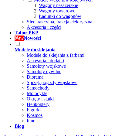
Wagony pasażerskie
Wagony towarowe
Ładunki do wagonów
SIeć trakcyjna, trakcja elektryczna
Akcesoria i części
Tabor PKP
New
Nowości
Modele do sklejania
Modele do sklejania z farbami
Akcesoria i dodatki
Samoloty wojskowe
Samoloty cywilne
Diorama
Sprzęt, pojazdy wojskowe
Samochody
Motocykle
Okręty i statki
Helikoptery
Figurki
Kosmos
Inne
Blog