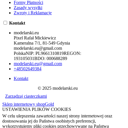
Formy Płatności
Zasady wysyłki
Zwroty i Reklamacje
Kontakt
modelarski.eu
Pixel Rafał Mickiewicz
Kameralna 7/1, 81-549 Gdynia
modelarski.eu@gmail.com
Polska
NIP:
PL9661310819
REGON:
193105031
BDO:
000688289
modelarski.eu@gmail.com
+48502649384
Kontakt
© 2025 modelarski.eu
Zarządzaj ciasteczkami
Sklep internetowy shopGold
USTAWIENIA PLIKÓW COOKIES
W celu ulepszenia zawartości naszej strony internetowej oraz
dostosowania jej do Państwa osobistych preferencji,
wykorzystujemy pliki cookies przechowywane na Państwa