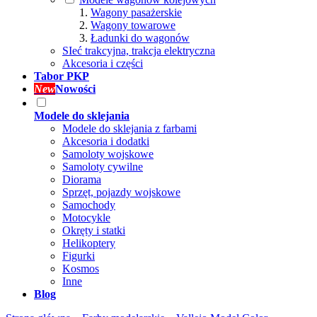
Wagony pasażerskie
Wagony towarowe
Ładunki do wagonów
SIeć trakcyjna, trakcja elektryczna
Akcesoria i części
Tabor PKP
New
Nowości
Modele do sklejania
Modele do sklejania z farbami
Akcesoria i dodatki
Samoloty wojskowe
Samoloty cywilne
Diorama
Sprzęt, pojazdy wojskowe
Samochody
Motocykle
Okręty i statki
Helikoptery
Figurki
Kosmos
Inne
Blog