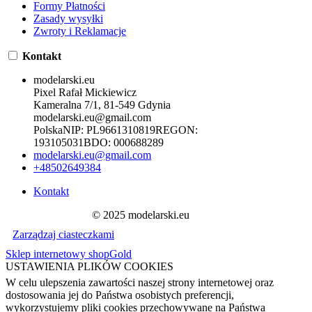
Formy Płatności
Zasady wysyłki
Zwroty i Reklamacje
Kontakt
modelarski.eu
Pixel Rafał Mickiewicz
Kameralna 7/1, 81-549 Gdynia
modelarski.eu@gmail.com
Polska
NIP:
PL9661310819
REGON:
193105031
BDO:
000688289
modelarski.eu@gmail.com
+48502649384
Kontakt
© 2025 modelarski.eu
Zarządzaj ciasteczkami
Sklep internetowy shopGold
USTAWIENIA PLIKÓW COOKIES
W celu ulepszenia zawartości naszej strony internetowej oraz
dostosowania jej do Państwa osobistych preferencji,
wykorzystujemy pliki cookies przechowywane na Państwa