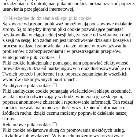
urządzeniach. Kontrolę nad plikami cookies można uzyskać poprzez
ustawienia przeglądarki internetowej.
Niezbędne do działania sklepu pliki cookie
Są zawsze włączone, ponieważ umożliwiają podstawowe działanie
strony. Są to między innymi pliki cookie pozwalające pamiętać
użytkownika w ciągu jednej sesji lub, zależnie od wybranych opcji,
z sesji na sesję. Ich zadaniem jest umożliwienie działania koszyka i
procesu realizacji zamówienia, a także pomoc w rozwiązywaniu
problemów z zabezpieczeniami i w przestrzeganiu przepisów.
Funkcjonalne pliki cookies
Pliki cookie funkcjonalne pomagają nam poprawiać efektywność
prowadzonych działań marketingowych oraz dostosowywać je do
Twoich potrzeb i preferencji np. poprzez zapamiętanie wszelkich
wyborów dokonywanych na stronach.
Analityczne pliki cookies
Pliki analityczne cookie pomagają właścicielowi sklepu zrozumieć,
w jaki sposób odwiedzający wchodzi w interakcję ze sklepem,
poprzez anonimowe zbieranie i raportowanie informacji. Ten rodzaj
cookies pozwala nam mierzyć ilość wizyt i zbierać informacje o
źródłach ruchu, dzięki czemu możemy poprawić działanie naszej
strony.
Reklamowe pliki cookies
Pliki cookie reklamowe służą do promowania niektórych usług,
artykułów lub wydarzeń. W tym celu możemy wykorzystywać