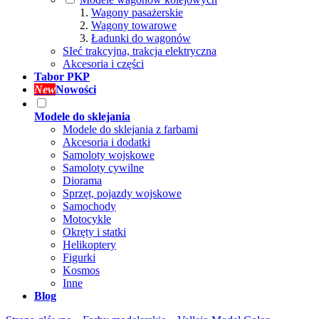
Wagony pasażerskie
Wagony towarowe
Ładunki do wagonów
SIeć trakcyjna, trakcja elektryczna
Akcesoria i części
Tabor PKP
New
Nowości
Modele do sklejania
Modele do sklejania z farbami
Akcesoria i dodatki
Samoloty wojskowe
Samoloty cywilne
Diorama
Sprzęt, pojazdy wojskowe
Samochody
Motocykle
Okręty i statki
Helikoptery
Figurki
Kosmos
Inne
Blog