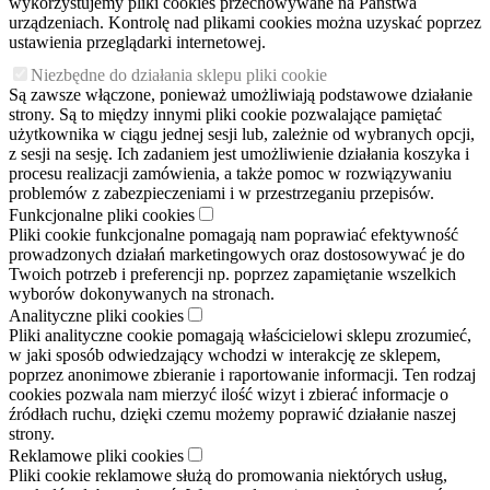
wykorzystujemy pliki cookies przechowywane na Państwa
urządzeniach. Kontrolę nad plikami cookies można uzyskać poprzez
ustawienia przeglądarki internetowej.
Niezbędne do działania sklepu pliki cookie
Są zawsze włączone, ponieważ umożliwiają podstawowe działanie
strony. Są to między innymi pliki cookie pozwalające pamiętać
użytkownika w ciągu jednej sesji lub, zależnie od wybranych opcji,
z sesji na sesję. Ich zadaniem jest umożliwienie działania koszyka i
procesu realizacji zamówienia, a także pomoc w rozwiązywaniu
problemów z zabezpieczeniami i w przestrzeganiu przepisów.
Funkcjonalne pliki cookies
Pliki cookie funkcjonalne pomagają nam poprawiać efektywność
prowadzonych działań marketingowych oraz dostosowywać je do
Twoich potrzeb i preferencji np. poprzez zapamiętanie wszelkich
wyborów dokonywanych na stronach.
Analityczne pliki cookies
Pliki analityczne cookie pomagają właścicielowi sklepu zrozumieć,
w jaki sposób odwiedzający wchodzi w interakcję ze sklepem,
poprzez anonimowe zbieranie i raportowanie informacji. Ten rodzaj
cookies pozwala nam mierzyć ilość wizyt i zbierać informacje o
źródłach ruchu, dzięki czemu możemy poprawić działanie naszej
strony.
Reklamowe pliki cookies
Pliki cookie reklamowe służą do promowania niektórych usług,