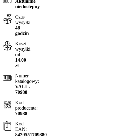
Aktualnie
niedostępny
Czas
wysyłki:
48
godzin
Koszt
wysyłki:
od
14,00
zł
Numer
katalogowy:
VALL-
70988
Kod
producenta:
70988
Kod
EAN:
8429551709880