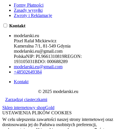
Formy Płatności
Zasady wysyłki
Zwroty i Reklamacje
Kontakt
modelarski.eu
Pixel Rafał Mickiewicz
Kameralna 7/1, 81-549 Gdynia
modelarski.eu@gmail.com
Polska
NIP:
PL9661310819
REGON:
193105031
BDO:
000688289
modelarski.eu@gmail.com
+48502649384
Kontakt
© 2025 modelarski.eu
Zarządzaj ciasteczkami
Sklep internetowy shopGold
USTAWIENIA PLIKÓW COOKIES
W celu ulepszenia zawartości naszej strony internetowej oraz
dostosowania jej do Państwa osobistych preferencji,