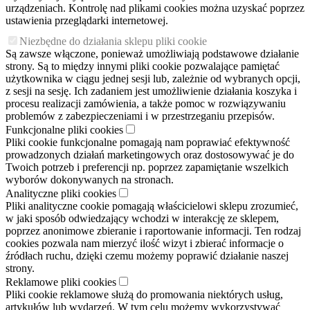
urządzeniach. Kontrolę nad plikami cookies można uzyskać poprzez
ustawienia przeglądarki internetowej.
Niezbędne do działania sklepu pliki cookie
Są zawsze włączone, ponieważ umożliwiają podstawowe działanie
strony. Są to między innymi pliki cookie pozwalające pamiętać
użytkownika w ciągu jednej sesji lub, zależnie od wybranych opcji,
z sesji na sesję. Ich zadaniem jest umożliwienie działania koszyka i
procesu realizacji zamówienia, a także pomoc w rozwiązywaniu
problemów z zabezpieczeniami i w przestrzeganiu przepisów.
Funkcjonalne pliki cookies
Pliki cookie funkcjonalne pomagają nam poprawiać efektywność
prowadzonych działań marketingowych oraz dostosowywać je do
Twoich potrzeb i preferencji np. poprzez zapamiętanie wszelkich
wyborów dokonywanych na stronach.
Analityczne pliki cookies
Pliki analityczne cookie pomagają właścicielowi sklepu zrozumieć,
w jaki sposób odwiedzający wchodzi w interakcję ze sklepem,
poprzez anonimowe zbieranie i raportowanie informacji. Ten rodzaj
cookies pozwala nam mierzyć ilość wizyt i zbierać informacje o
źródłach ruchu, dzięki czemu możemy poprawić działanie naszej
strony.
Reklamowe pliki cookies
Pliki cookie reklamowe służą do promowania niektórych usług,
artykułów lub wydarzeń. W tym celu możemy wykorzystywać