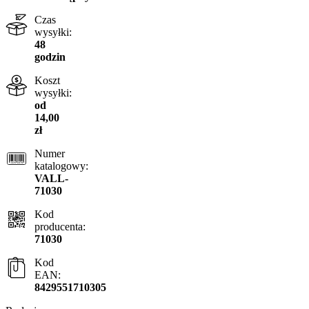
Czas
wysyłki:
48
godzin
Koszt
wysyłki:
od
14,00
zł
Numer
katalogowy:
VALL-
71030
Kod
producenta:
71030
Kod
EAN:
8429551710305