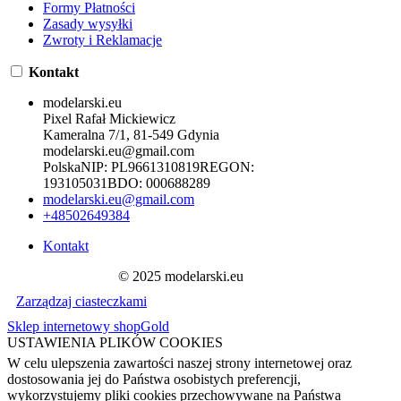
Formy Płatności
Zasady wysyłki
Zwroty i Reklamacje
Kontakt
modelarski.eu
Pixel Rafał Mickiewicz
Kameralna 7/1, 81-549 Gdynia
modelarski.eu@gmail.com
Polska
NIP:
PL9661310819
REGON:
193105031
BDO:
000688289
modelarski.eu@gmail.com
+48502649384
Kontakt
© 2025 modelarski.eu
Zarządzaj ciasteczkami
Sklep internetowy shopGold
USTAWIENIA PLIKÓW COOKIES
W celu ulepszenia zawartości naszej strony internetowej oraz
dostosowania jej do Państwa osobistych preferencji,
wykorzystujemy pliki cookies przechowywane na Państwa