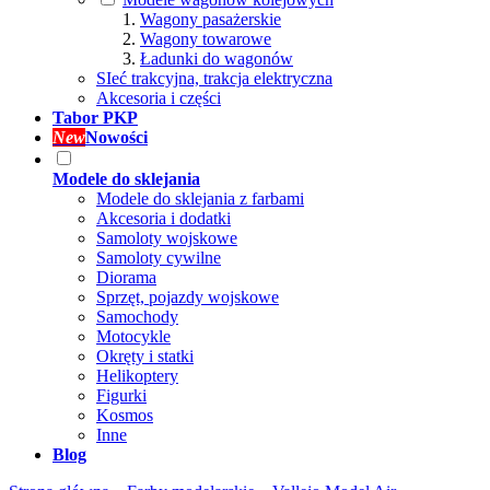
Wagony pasażerskie
Wagony towarowe
Ładunki do wagonów
SIeć trakcyjna, trakcja elektryczna
Akcesoria i części
Tabor PKP
New
Nowości
Modele do sklejania
Modele do sklejania z farbami
Akcesoria i dodatki
Samoloty wojskowe
Samoloty cywilne
Diorama
Sprzęt, pojazdy wojskowe
Samochody
Motocykle
Okręty i statki
Helikoptery
Figurki
Kosmos
Inne
Blog