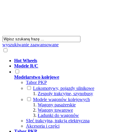
wyszukiwanie zaawansowane
Hot Wheels
Modele R/C
Modelarstwo kolejowe
Tabor PKP
Lokomotywy, pojazdy silnikowe
Zespoły trakcyjne, szynobusy
Modele wagonów kolejowych
Wagony pasażerskie
Wagony towarowe
Ładunki do wagonów
SIeć trakcyjna, trakcja elektryczna
Akcesoria i części
Tabor PKP