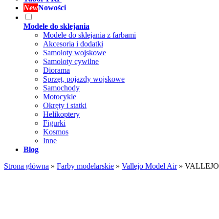
New
Nowości
Modele do sklejania
Modele do sklejania z farbami
Akcesoria i dodatki
Samoloty wojskowe
Samoloty cywilne
Diorama
Sprzęt, pojazdy wojskowe
Samochody
Motocykle
Okręty i statki
Helikoptery
Figurki
Kosmos
Inne
Blog
Strona główna
»
Farby modelarskie
»
Vallejo Model Air
»
VALLEJO 7