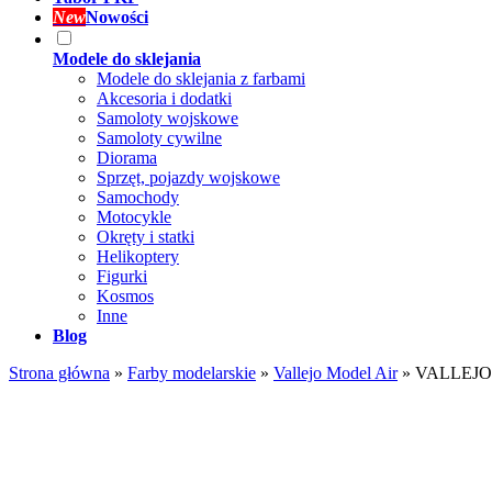
New
Nowości
Modele do sklejania
Modele do sklejania z farbami
Akcesoria i dodatki
Samoloty wojskowe
Samoloty cywilne
Diorama
Sprzęt, pojazdy wojskowe
Samochody
Motocykle
Okręty i statki
Helikoptery
Figurki
Kosmos
Inne
Blog
Strona główna
»
Farby modelarskie
»
Vallejo Model Air
»
VALLEJO 7