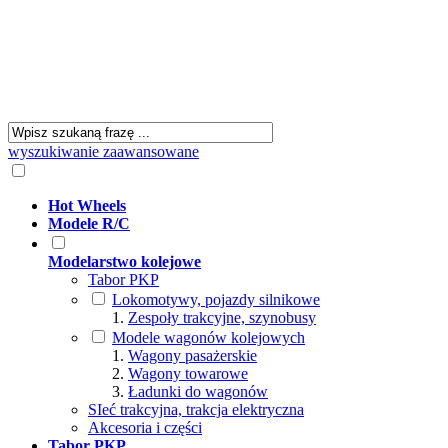
wyszukiwanie zaawansowane
Hot Wheels
Modele R/C
Modelarstwo kolejowe
Tabor PKP
Lokomotywy, pojazdy silnikowe
Zespoły trakcyjne, szynobusy
Modele wagonów kolejowych
Wagony pasażerskie
Wagony towarowe
Ładunki do wagonów
SIeć trakcyjna, trakcja elektryczna
Akcesoria i części
Tabor PKP