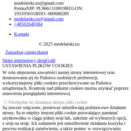
modelarski.eu@gmail.com
Polska
NIP:
PL9661310819
REGON:
193105031
BDO:
000688289
modelarski.eu@gmail.com
+48502649384
Kontakt
© 2025 modelarski.eu
Zarządzaj ciasteczkami
Sklep internetowy shopGold
USTAWIENIA PLIKÓW COOKIES
W celu ulepszenia zawartości naszej strony internetowej oraz
dostosowania jej do Państwa osobistych preferencji,
wykorzystujemy pliki cookies przechowywane na Państwa
urządzeniach. Kontrolę nad plikami cookies można uzyskać poprzez
ustawienia przeglądarki internetowej.
Niezbędne do działania sklepu pliki cookie
Są zawsze włączone, ponieważ umożliwiają podstawowe działanie
strony. Są to między innymi pliki cookie pozwalające pamiętać
użytkownika w ciągu jednej sesji lub, zależnie od wybranych opcji,
z sesji na sesję. Ich zadaniem jest umożliwienie działania koszyka i
procesu realizacji zamówienia, a także pomoc w rozwiązywaniu