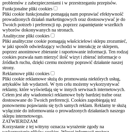
problemów z zabezpieczeniami i w przestrzeganiu przepisów.
Funkcjonalne pliki cookies
Pliki cookie funkcjonalne pomagają nam poprawiać efektywność
prowadzonych działań marketingowych oraz dostosowywać je do
Twoich potrzeb i preferencji np. poprzez zapamiętanie wszelkich
wyborów dokonywanych na stronach.
Analityczne pliki cookies
Pliki analityczne cookie pomagają właścicielowi sklepu zrozumieć,
w jaki sposób odwiedzający wchodzi w interakcję ze sklepem,
poprzez anonimowe zbieranie i raportowanie informacji. Ten rodzaj
cookies pozwala nam mierzyć ilość wizyt i zbierać informacje o
źródłach ruchu, dzięki czemu możemy poprawić działanie naszej
strony.
Reklamowe pliki cookies
Pliki cookie reklamowe służą do promowania niektórych usług,
artykułów lub wydarzeń. W tym celu możemy wykorzystywać
reklamy, które wyświetlają się w innych serwisach internetowych.
Celem jest aby wiadomości reklamowe były bardziej trafne oraz
dostosowane do Twoich preferencji. Cookies zapobiegają też
ponownemu pojawianiu się tych samych reklam. Reklamy te służą
wyłącznie do informowania o prowadzonych działaniach naszego
sklepu internetowego.
ZATWIERDZAM
Korzystanie z tej witryny oznacza wyrażenie zgody na
wykorzystanie plików cookies. Więcej informacji możesz