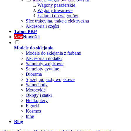
Wagony pasażerskie
Wagony towarowe
Ładunki do wagonów
SIeć trakcyjna, trakcja elektryczna
Akcesoria i części
Tabor PKP
New
Nowości
Modele do sklejania
Modele do sklejania z farbami
Akcesoria i dodatki
Samoloty wojskowe
Samoloty cywilne
Diorama
Sprzęt, pojazdy wojskowe
Samochody
Motocykle
Okręty i statki
Helikoptery
Figurki
Kosmos
Inne
Blog