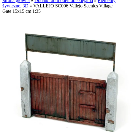
Strona główna
»
Dodatki do modeli do sklejania
»
Elementy
żywiczne, 3D
»
VALLEJO SC006 Vallejo Scenics Village
Gate 15x15 cm 1:35